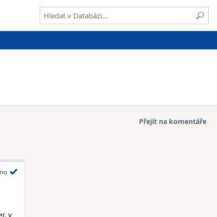
Přejít na komentáře
no
r, v