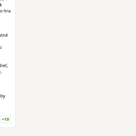
k
to hra
utné
o
ieť,
,
 by
+10