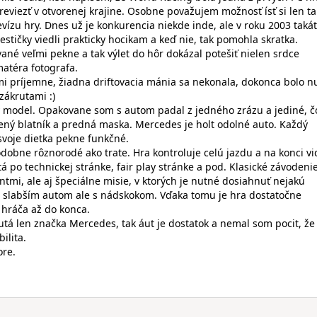
eviezť v otvorenej krajine. Osobne považujem možnosť ísť si len ta
evízu hry. Dnes už je konkurencia niekde inde, ale v roku 2003 taká
stičky viedli prakticky hocikam a keď nie, tak pomohla skratka.
ané veľmi pekne a tak výlet do hôr dokázal potešiť nielen srdce
matéra fotografa.
ľmi príjemne, žiadna driftovacia mánia sa nekonala, dokonca bolo n
zákrutami :)
ny model. Opakovane som s autom padal z jedného zrázu a jediné, č
ený blatník a predná maska. Mercedes je holt odolné auto. Každý
 svoje dietka pekne funkčné.
obne rôznorodé ako trate. Hra kontroluje celú jazdu a na konci vid
á po technickej stránke, fair play stránke a pod. Klasické závodenie
tmi, ale aj špeciálne misie, v ktorých je nutné dosiahnuť nejakú
so slabším autom ale s nádskokom. Vďaka tomu je hra dostatočne
 hráča až do konca.
utá len značka Mercedes, tak áut je dostatok a nemal som pocit, že
ilita.
re.