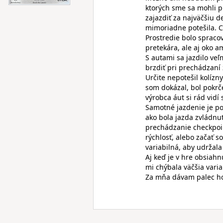
ktorých sme sa mohli pr
zajazdiť za najväčšiu d
mimoriadne potešila. Ce
Prostredie bolo spracov
pretekára, ale aj oko a
S autami sa jazdilo ve
brzdiť pri prechádzaní 
Určite nepotešil kolíz
som dokázal, bol pokrč
výrobca áut si rád vidí
Samotné jazdenie je pod
ako bola jazda zvládnut
prechádzanie checkpoin
rýchlosť, alebo začať 
variabilná, aby udržala
Aj keď je v hre obsiahn
mi chýbala väčšia variab
Za mňa dávam palec ho