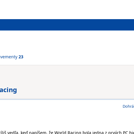
evementy
23
acing
Dohrá
iš vedľa, keď napíšem, že World Racing bola jedna z prvých PC hie