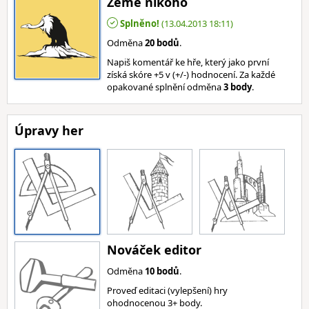
Země nikoho
Splněno!
(13.04.2013 18:11)
Odměna
20 bodů
.
Napiš komentář ke hře, který jako první
získá skóre +5 v (+/-) hodnocení. Za každé
opakované splnění odměna
3 body
.
Úpravy her
Nováček editor
Odměna
10 bodů
.
Proveď editaci (vylepšení) hry
ohodnocenou 3+ body.