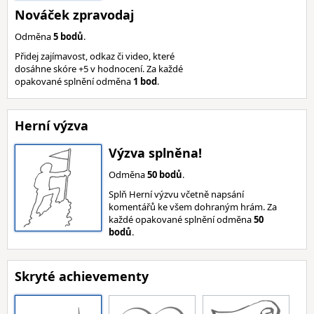
Nováček zpravodaj
Odměna
5 bodů
.
Přidej zajímavost, odkaz či video, které
dosáhne skóre +5 v hodnocení. Za každé
opakované splnění odměna
1 bod
.
Herní výzva
Výzva splněna!
Odměna
50 bodů
.
Splň Herní výzvu včetně napsání
komentářů ke všem dohraným hrám. Za
každé opakované splnění odměna
50
bodů
.
Skryté achievementy