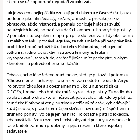
kterou se už napodruhé nepodaří zopakovat.
Jak je zvykem, nejlepší díla vznikají pod tlakem a v časové tísni, a tak,
podobně jako film
Apocalypse Now
, atmosféra prosakuje skrz
obrazovku až do místnosti, a pomalu pohlcuje hráče za zvuků
narážejících kovů, pomalé rzi a dalších ambientních smyček pustiny.
V pomalém, až ospalém tempu, při plné sluneční záři, kdy obchodník
u malého stánku prodává leguány, za svitu měsíce při neoprávněné
prohlídce hrobů nebožtíků u kostela v Kalamathu, nebo jen při
setkání s, řádně radioaktivní stravou krmeným, králem
krysopotkanů, tam všude, a v řadě jiných míst pochopíte, s jakým
klenotem na poli videoher se setkáváte.
Odysea, nebo lépe řečeno road movie, sleduje putování potomka
"Choosen one" nacházejícího se v civilizací nedotčené osadě Arryo.
Po prvotní zkoušce a s obeznámením o úkolu nutnosti zisku
G.E.C.Ku
, hrdina nebo hrdinka může vyrazit do pustiny. Za nedlouho
se ale z vašeho charakteru může stát padouch, aneb kdo by platil za
černé zboží původní ceny, pustinou ostřílený zálesák, vyhledávající
každý souboj s prasokrtem, či jen slečna s nevídaným úspěchem u
druhého pohlaví. Volba je jen na hráči. To ostatně platí i o lokacích,
kdy navštívíte řadu rozdílných míst, obyvatel pustiny a v neposlední
řadě budete zahrnutí problémy, a jejich řešením které uspokojí
zadavatele.