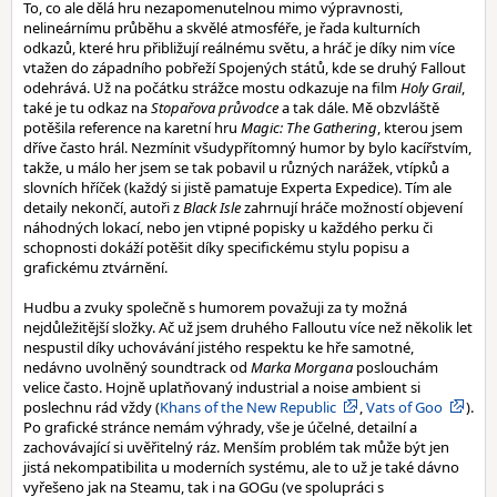
To, co ale dělá hru nezapomenutelnou mimo výpravnosti,
nelineárnímu průběhu a skvělé atmosféře, je řada kulturních
odkazů, které hru přibližují reálnému světu, a hráč je díky nim více
vtažen do západního pobřeží Spojených států, kde se druhý Fallout
odehrává. Už na počátku strážce mostu odkazuje na film
Holy Grail
,
také je tu odkaz na
Stopařova průvodce
a tak dále. Mě obzvláště
potěšila reference na karetní hru
Magic: The Gathering
, kterou jsem
dříve často hrál. Nezmínit všudypřítomný humor by bylo kacířstvím,
takže, u málo her jsem se tak pobavil u různých narážek, vtípků a
slovních hříček (každý si jistě pamatuje Experta Expedice). Tím ale
detaily nekončí, autoři z
Black Isle
zahrnují hráče možností objevení
náhodných lokací, nebo jen vtipné popisky u každého perku či
schopnosti dokáží potěšit díky specifickému stylu popisu a
grafickému ztvárnění.
Hudbu a zvuky společně s humorem považuji za ty možná
nejdůležitější složky. Ač už jsem druhého Falloutu více než několik let
nespustil díky uchovávání jistého respektu ke hře samotné,
nedávno uvolněný soundtrack od
Marka Morgana
poslouchám
velice často. Hojně uplatňovaný industrial a noise ambient si
poslechnu rád vždy (
Khans of the New Republic
,
Vats of Goo
).
Po grafické stránce nemám výhrady, vše je účelné, detailní a
zachovávající si uvěřitelný ráz. Menším problém tak může být jen
jistá nekompatibilita u moderních systému, ale to už je také dávno
vyřešeno jak na Steamu, tak i na GOGu (ve spolupráci s