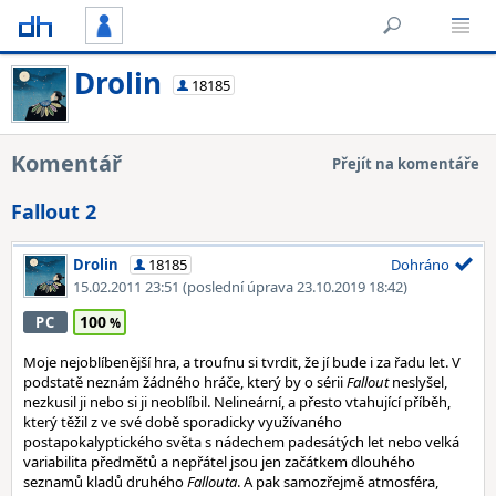
Drolin
18185
Komentář
Přejít na komentáře
Fallout 2
Drolin
18185
Dohráno
15.02.2011 23:51
(poslední úprava 23.10.2019 18:42)
100
PC
Moje nejoblíbenější hra, a troufnu si tvrdit, že jí bude i za řadu let. V
podstatě neznám žádného hráče, který by o sérii
Fallout
neslyšel,
nezkusil ji nebo si ji neoblíbil. Nelineární, a přesto vtahující příběh,
který těžil z ve své době sporadicky využívaného
postapokalyptického světa s nádechem padesátých let nebo velká
variabilita předmětů a nepřátel jsou jen začátkem dlouhého
seznamů kladů druhého
Fallouta
. A pak samozřejmě atmosféra,