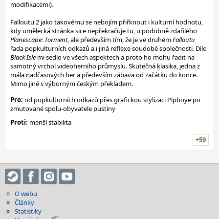
modifikacemi).
Falloutu 2 jako takovému se nebojím přiřknout i kulturní hodnotu,
kdy umělecká stránka sice nepřekračuje tu, u podobně zdařilého
Planescape: Torment
, ale především tím, že je ve druhém
Falloutu
řada popkulturních odkazů a i jiná reflexe soudobé společnosti. Dílo
Black Isle
mi sedlo ve všech aspektech a proto ho mohu řadit na
samotný vrchol videoherního průmyslu. Skutečná klasika, jedna z
mála nadčasových her a především zábava od začátku do konce.
Mimo jiné s výborným českým překladem.
Pro:
od popkulturních odkazů přes grafickou stylizaci Pipboye po
zmutované spolu-obyvatele pustiny
Proti:
menší stabilita
+59
O webu
Články
Statistiky