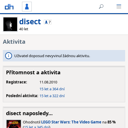
disect
7
40 let
Aktivita
Uživatel doposud nevyvinul žádnou aktivitu.
Přítomnost a aktivita
Registrace:
11.08.2010
15 let a 364 dní
Poslední aktivita:
15 let a 322 dní
disect naposledy…
Ohodnotil
LEGO Star Wars: The Video Game
na
85 %
(
15 let a 345 dní
).