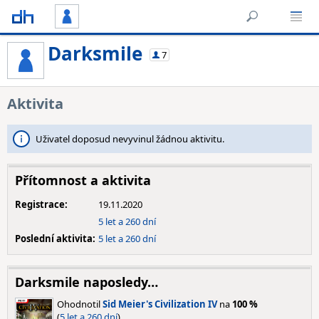
Darksmile
7
Aktivita
Uživatel doposud nevyvinul žádnou aktivitu.
Přítomnost a aktivita
Registrace:
19.11.2020
5 let a 260 dní
Poslední aktivita:
5 let a 260 dní
Darksmile naposledy…
Ohodnotil
Sid Meier's Civilization IV
na
100 %
(
5 let a 260 dní
).