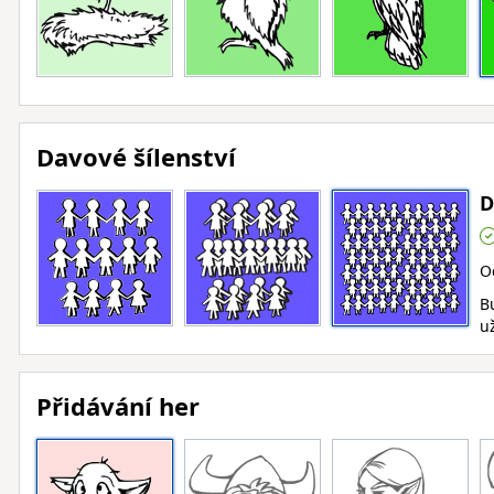
Davové šílenství
D
O
B
už
Přidávání her