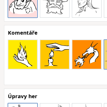
Komentáře
Úpravy her