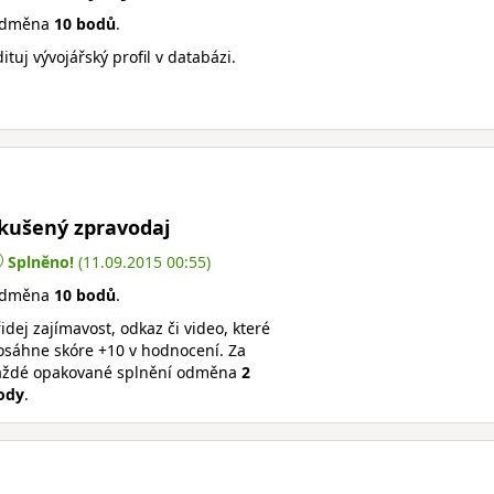
dměna
10 bodů
.
ituj vývojářský profil v databázi.
kušený zpravodaj
Splněno!
(11.09.2015 00:55)
dměna
10 bodů
.
idej zajímavost, odkaz či video, které
osáhne skóre +10 v hodnocení. Za
aždé opakované splnění odměna
2
ody
.