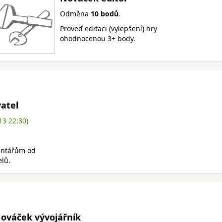
Odměna
10 bodů
.
Proveď editaci (vylepšení) hry
ohodnocenou 3+ body.
atel
13 22:30)
entářům od
elů.
ováček vývojářník