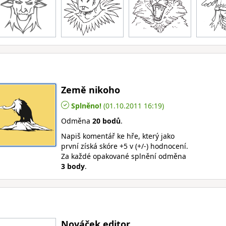
Země nikoho
Splněno!
(01.10.2011 16:19)
Odměna
20 bodů
.
Napiš komentář ke hře, který jako
první získá skóre +5 v (+/-) hodnocení.
Za každé opakované splnění odměna
3 body
.
Nováček editor