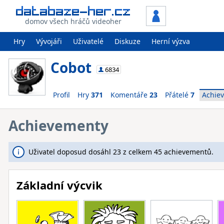
domov všech hráčů videoher
Hry
Vývojáři
Uživatelé
Diskuze
Herní výzva
Cobot
6834
Profil
Hry
371
Komentáře
23
Přátelé
7
Achie
Achievementy
Uživatel doposud dosáhl 23 z celkem 45 achievementů.
Základní výcvik