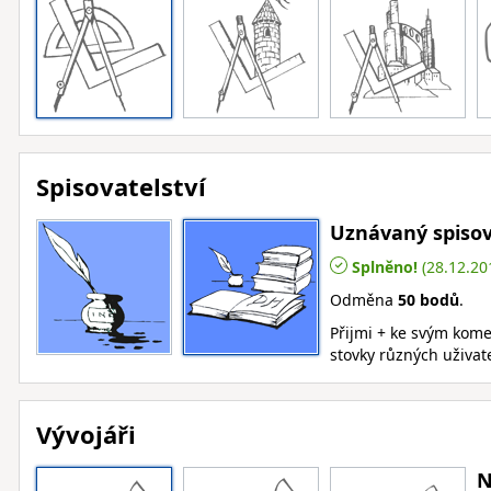
Spisovatelství
Uznávaný spisov
Splněno!
(28.12.20
Odměna
50 bodů
.
Přijmi + ke svým kom
stovky různých uživat
Vývojáři
N