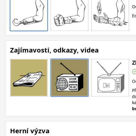
O
Ed
Zajímavosti, odkazy, videa
Z
O
Př
d
k
b
Herní výzva