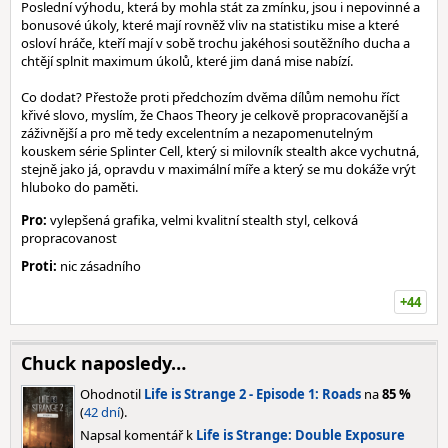
Poslední výhodu, která by mohla stát za zmínku, jsou i nepovinné a
bonusové úkoly, které mají rovněž vliv na statistiku mise a které
osloví hráče, kteří mají v sobě trochu jakéhosi soutěžního ducha a
chtějí splnit maximum úkolů, které jim daná mise nabízí.
Co dodat? Přestože proti předchozím dvěma dílům nemohu říct
křivé slovo, myslím, že Chaos Theory je celkově propracovanější a
záživnější a pro mě tedy excelentním a nezapomenutelným
kouskem série Splinter Cell, který si milovník stealth akce vychutná,
stejně jako já, opravdu v maximální míře a který se mu dokáže vrýt
hluboko do paměti.
Pro:
vylepšená grafika, velmi kvalitní stealth styl, celková
propracovanost
Proti:
nic zásadního
+44
Chuck naposledy…
Ohodnotil
Life is Strange 2 - Episode 1: Roads
na
85 %
(
42 dní
).
Napsal komentář k
Life is Strange: Double Exposure