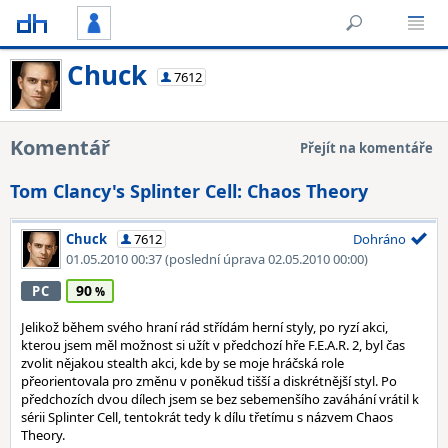
Chuck
7612
Komentář
Přejít na komentáře
Tom Clancy's Splinter Cell: Chaos Theory
Chuck
7612
Dohráno
01.05.2010 00:37
(poslední úprava 02.05.2010 00:00)
90
PC
Jelikož během svého hraní rád střídám herní styly, po ryzí akci,
kterou jsem měl možnost si užít v předchozí hře F.E.A.R. 2, byl čas
zvolit nějakou stealth akci, kde by se moje hráčská role
přeorientovala pro změnu v poněkud tišší a diskrétnější styl. Po
předchozích dvou dílech jsem se bez sebemenšího zaváhání vrátil k
sérii Splinter Cell, tentokrát tedy k dílu třetímu s názvem Chaos
Theory.