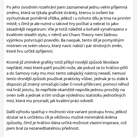
Po jeho úvodním rozehrání jsem zaznamenal jednu velmi příjemná
změnu, která se týkala grafické stránky, kterou si ovšem lze
vychutnávat poměrně zřídka, jelikož i u tohoto dílu je tma na prvním
místě, s čímž je ale nutné u takové hry počítat a nebrat to jako
zásadnější negativum. Vše je totiž náležitě a bohatě vynahrazeno v
kvalitním stealth stylu, v němž ani Chaos Theory není žádnou
výjimkou potvrzující pravidlo. Ba naopak, tento díl je pomyslným
mistrem ve svém oboru, který navíc nabízí i pár drobných změn,
které hru určitě zpříjemní.
Kromě již zmíněné grafiky totiž přibyl novější způsob likvidace
nepřátel, mezi které patří použití nože, ale pokud se to hráčovi příčí
a do Samovy ruky mu moc tento zabijácký nástroj nesedí, nemusí
tento drsnější způsob používat prakticky vůbec. Jednak je tu stále k
dispozici již známý omračující úder či nově přiškrcení, pomocí něhož
má hráč jistotu, že nepřítele okamžitě nepošle jednou provždy na
onen svět a jednak si tím snižuje výslednou statistiku jednotlivých
misí, která mu prozradí, jak kvalitní práci odvedl.
Další výhodu spatřuji v možnosti více variant postupu hrou, jelikož
dostat se k určitému cíli je většinou možné minimálně dvěma
způsoby, čímž je hráčovi dána určitá možnost vlastní inspirace, což
jsem bral za nezanedbatelnou přednost.