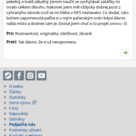
pekelný a tratě záludný. Jenom naučit se vychytávat zatáčky mi
trvalo celkem dlouho. Nakonec jsem měl vždycky dobrej pocit z
vyhranýho závodu (což se mi třeba u NFS nestávalo). Co dodat, tato
bohem zapomenutá pařba si v mým pařanským srdci kdysi dávno
našla místo a dodnes tam je. Dostal jsem chuť si to projet znovu :-D
Pro:
Rozmanitost, originalita, obtížnost, zbraně
Proti:
Tak dávno, že si už nevzpomenu
+9
O webu
Články
Statistiky
Herní výzva
F.A.Q.
Nápověda
Odměny
Podpořte nás
Podmínky užívání
Kontakt a reklama