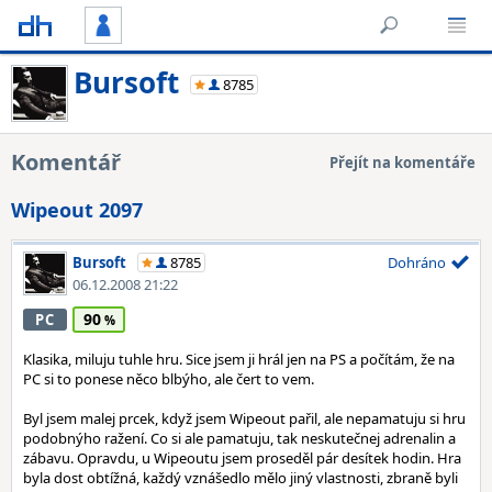
Bursoft
8785
Komentář
Přejít na komentáře
Wipeout 2097
Bursoft
8785
Dohráno
06.12.2008 21:22
90
PC
Klasika, miluju tuhle hru. Sice jsem ji hrál jen na PS a počítám, že na
PC si to ponese něco blbýho, ale čert to vem.
Byl jsem malej prcek, když jsem Wipeout pařil, ale nepamatuju si hru
podobnýho ražení. Co si ale pamatuju, tak neskutečnej adrenalin a
zábavu. Opravdu, u Wipeoutu jsem proseděl pár desítek hodin. Hra
byla dost obtížná, každý vznášedlo mělo jiný vlastnosti, zbraně byli