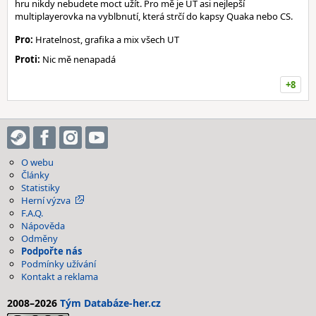
hru nikdy nebudete moct užít. Pro mě je UT asi nejlepší
multiplayerovka na vyblbnutí, která strčí do kapsy Quaka nebo CS.
Pro:
Hratelnost, grafika a mix všech UT
Proti:
Nic mě nenapadá
+8
O webu
Články
Statistiky
Herní výzva
F.A.Q.
Nápověda
Odměny
Podpořte nás
Podmínky užívání
Kontakt a reklama
2008–2026
Tým Databáze-her.cz