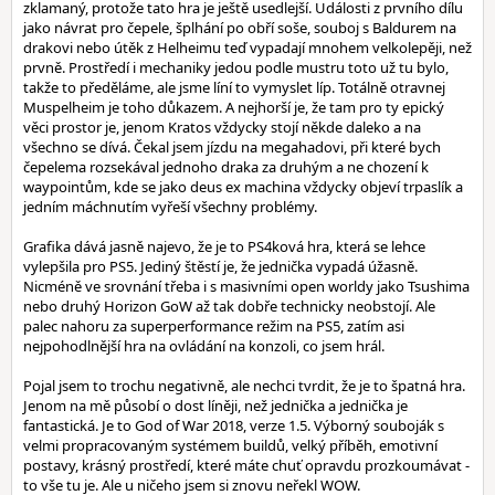
zklamaný, protože tato hra je ještě usedlejší. Události z prvního dílu
jako návrat pro čepele, šplhání po obří soše, souboj s Baldurem na
drakovi nebo útěk z Helheimu teď vypadají mnohem velkolepěji, než
prvně. Prostředí i mechaniky jedou podle mustru toto už tu bylo,
takže to předěláme, ale jsme líní to vymyslet líp. Totálně otravnej
Muspelheim je toho důkazem. A nejhorší je, že tam pro ty epický
věci prostor je, jenom Kratos vždycky stojí někde daleko a na
všechno se dívá. Čekal jsem jízdu na megahadovi, při které bych
čepelema rozsekával jednoho draka za druhým a ne chození k
waypointům, kde se jako deus ex machina vždycky objeví trpaslík a
jedním máchnutím vyřeší všechny problémy.
Grafika dává jasně najevo, že je to PS4ková hra, která se lehce
vylepšila pro PS5. Jediný štěstí je, že jednička vypadá úžasně.
Nicméně ve srovnání třeba i s masivními open worldy jako Tsushima
nebo druhý Horizon GoW až tak dobře technicky neobstojí. Ale
palec nahoru za superperformance režim na PS5, zatím asi
nejpohodlnější hra na ovládání na konzoli, co jsem hrál.
Pojal jsem to trochu negativně, ale nechci tvrdit, že je to špatná hra.
Jenom na mě působí o dost líněji, než jednička a jednička je
fantastická. Je to God of War 2018, verze 1.5. Výborný souboják s
velmi propracovaným systémem buildů, velký příběh, emotivní
postavy, krásný prostředí, které máte chuť opravdu prozkoumávat -
to vše tu je. Ale u ničeho jsem si znovu neřekl WOW.