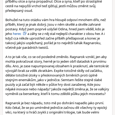
příběhu otce a syna propadnul. Otce a syna, kteří po strastiplné
cestě na nejvyšší vrchol teď zjišťují, jestli můžou změnit svůj
předepsaný osud.
Bohužel na tuto otázku vám hra hloupě odpoví mnohem dřív, než
příběh, který je jinak dobrý. Jsou v něm skvělé a skvěle zahrané
postavy. Když jsem poprvé uslyšel Odina, hned jsem věděl, kdo je
jeho
herec
a záhy se z něj stal nejlepší charakter z obou her. A i
když cca někde uprostřed začne příběh přešlapovat a konec je
takový jakýsi uspěchaný, pořád je to největší tahák Ragnaroku,
včetně pár parádních twistů.
A to je tak vše, co se od posledně změnilo. Ragnarok vznikl, jen aby
mohla pokračovat story, herně je to jeden obří datadisk k prvnímu
dílu. Ano, je zase napumpovanej obsahem k prasknutí, ale tentokrát
vývojáři brali za vděk zkratkám. Expíte totožné skilly od začátku,
děláte totožné útoky v přeskinovaných brněních proti úplně
stejným enemákům, jako v jedničce. Semtam řešíte stejně slabé
puzzly a já začal být někde v půlce hry dost zaraženej. Kde jsou
nějaké inovace nebo nápady? Jakože největší změna je, že se valkýry
vyměnili za berserkery, kteří k tomu zdědili půlku jejich movesetu?
Ragnarok je bez nápadu, toto mě po dohrání napadlo jako první.
Kdo čekal, že se po umírněné jedničce začnou dít všechny ty epický
věci, na který si hráči zvykli z originální trilogie, tak bude velmi