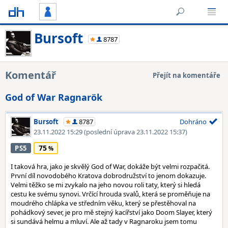
Bursoft
8787
Komentář
Přejít na komentáře
God of War Ragnarök
Bursoft
8787
Dohráno
23.11.2022 15:29
(poslední úprava 23.11.2022 15:37)
75
PS5
I taková hra, jako je skvělý God of War, dokáže být velmi rozpačitá.
První díl novodobého Kratova dobrodružství to jenom dokazuje.
Velmi těžko se mi zvykalo na jeho novou roli taty, který si hledá
cestu ke svému synovi. Vrčící hrouda svalů, která se proměňuje na
moudrého chlápka ve středním věku, který se přestěhoval na
pohádkový sever, je pro mě stejný kacířství jako Doom Slayer, který
si sundává helmu a mluví. Ale až tady v Ragnaroku jsem tomu