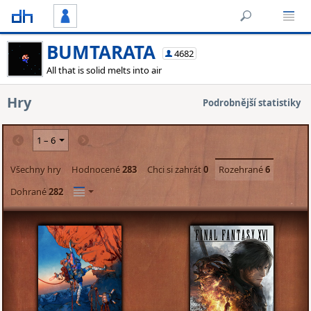
BUMTARATA
4682
All that is solid melts into air
Hry
Podrobnější statistiky
Všechny hry
Hodnocené
283
Chci si zahrát
0
Rozehrané
6
Dohrané
282