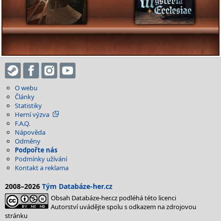
O webu
Články
Statistiky
Herní výzva
F.A.Q.
Nápověda
Odměny
Podpořte nás
Podmínky užívání
Kontakt a reklama
2008–2026
Tým Databáze-her.cz
Obsah Databáze-her.cz podléhá této licenci
Autorství uvádějte spolu s odkazem na zdrojovou
stránku