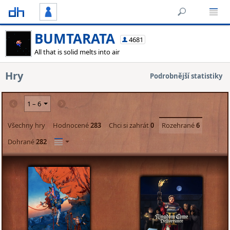
BUMTARATA
4681
All that is solid melts into air
Hry
Podrobnější statistiky
Všechny hry
Hodnocené
283
Chci si zahrát
0
Rozehrané
6
Dohrané
282