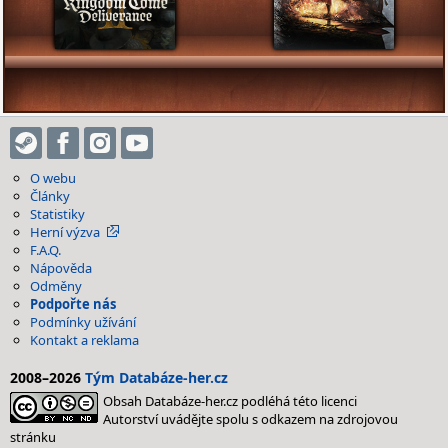
O webu
Články
Statistiky
Herní výzva
F.A.Q.
Nápověda
Odměny
Podpořte nás
Podmínky užívání
Kontakt a reklama
2008–2026
Tým Databáze-her.cz
Obsah Databáze-her.cz podléhá této licenci
Autorství uvádějte spolu s odkazem na zdrojovou
stránku