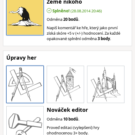
Země nikoho
Splněno!
(28.08.2014 20:46)
Odměna
20 bodů
.
Napiš komentář ke hře, který jako první
získá skóre +5 v (+/-) hodnocení. Za každé
opakované splnění odměna
3 body
.
Úpravy her
Nováček editor
Odměna
10 bodů
.
Proveď editaci (vylepšení) hry
ohodnocenou 3+ body.