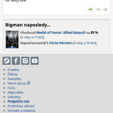
na 16bity 85%
+4
+7
−3
Bigman naposledy…
Ohodnotil
Medal of Honor: Allied Assault
na
85 %
(
2 roky a 17 dní
).
Napsal komentář k
Forza Horizon
(
3 roky a 76 dní
).
O webu
Články
Statistiky
Herní výzva
F.A.Q.
Nápověda
Odměny
Podpořte nás
Podmínky užívání
Kontakt a reklama