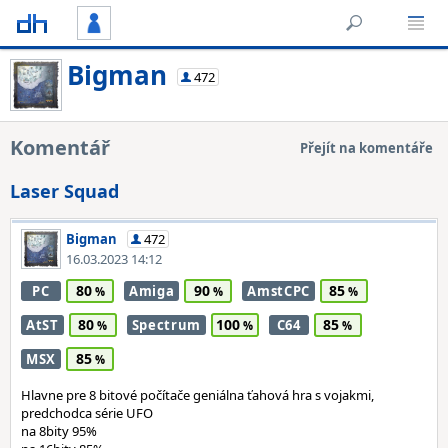
Bigman
472
Komentář
Přejít na komentáře
Laser Squad
Bigman
472
16.03.2023 14:12
80
90
85
PC
Amiga
AmstCPC
80
100
85
AtST
Spectrum
C64
85
MSX
Hlavne pre 8 bitové počítače geniálna ťahová hra s vojakmi,
predchodca série UFO
na 8bity 95%