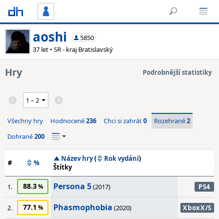
aoshi
5850
37 let • SR - kraj Bratislavský
Hry
Podrobnější statistiky
Všechny hry
Hodnocené
236
Chci si zahrát
0
Rozehrané
2
Dohrané
200
Název hry
(
Rok vydání
)
#
%
Štítky
Persona 5
88.3
1.
(2017)
PS4
Phasmophobia
77.1
2.
(2020)
XboxX/S