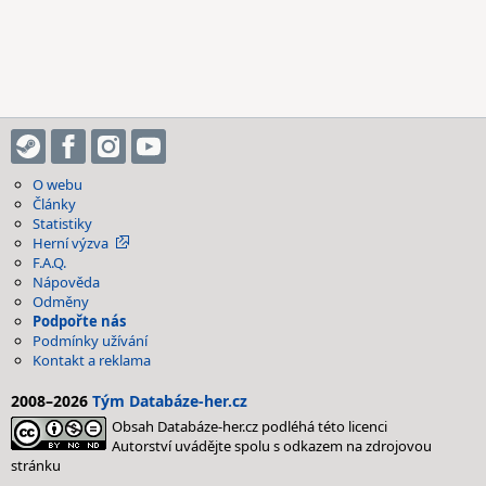
O webu
Články
Statistiky
Herní výzva
F.A.Q.
Nápověda
Odměny
Podpořte nás
Podmínky užívání
Kontakt a reklama
2008–2026
Tým Databáze-her.cz
Obsah Databáze-her.cz podléhá této licenci
Autorství uvádějte spolu s odkazem na zdrojovou
stránku