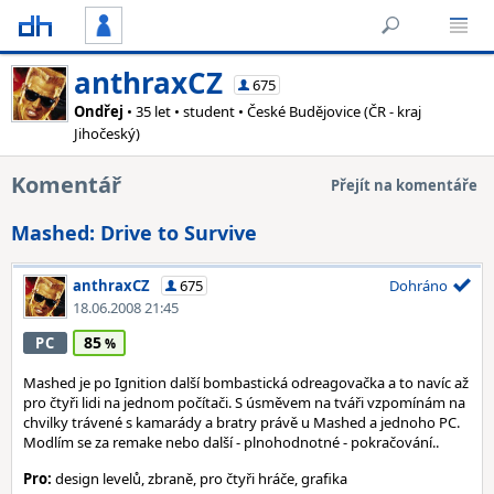
anthraxCZ
675
Ondřej
• 35 let • student • České Budějovice (ČR - kraj
Jihočeský)
Komentář
Přejít na komentáře
Mashed: Drive to Survive
anthraxCZ
675
Dohráno
18.06.2008 21:45
85
PC
Mashed je po Ignition další bombastická odreagovačka a to navíc až
pro čtyři lidi na jednom počítači. S úsměvem na tváři vzpomínám na
chvilky trávené s kamarády a bratry právě u Mashed a jednoho PC.
Modlím se za remake nebo další - plnohodnotné - pokračování..
Pro:
design levelů, zbraně, pro čtyři hráče, grafika