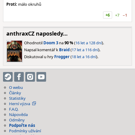
Proti:
málo okruhů
+6
+7
−1
anthraxCZ naposledy…
Ohodnotil
Doom 3
na
90 %
(
16 let a 128 dní
).
Napsal komentář k
Braid
(
17 let a 116 dní
).
Diskutoval u hry
Frogger
(
18 let a 16 dní
).
O webu
Články
Statistiky
Herní výzva
F.A.Q.
Nápověda
Odměny
Podpořte nás
Podmínky užívání