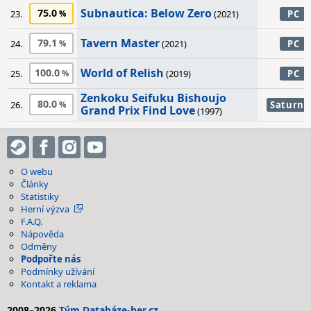
Subnautica: Below Zero
75.0
23.
(2021)
PC
Tavern Master
79.1
24.
(2021)
PC
World of Relish
100.0
25.
(2019)
PC
Zenkoku Seifuku Bishoujo
80.0
26.
Saturn
Grand Prix Find Love
(1997)
O webu
Články
Statistiky
Herní výzva
F.A.Q.
Nápověda
Odměny
Podpořte nás
Podmínky užívání
Kontakt a reklama
2008–2026
Tým Databáze-her.cz