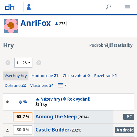
AnriFox
275
Hry
Podrobnější statistiky
Všechny hry
Hodnocené
21
Chci si zahrát
0
Rozehrané
1
Dohrané
22
Vlastněné
24
Název hry
(
Rok vydání
)
#
%
Štítky
Among the Sleep
63.7
1.
(2014)
PC
Castle Builder
30.0
2.
(2021)
Android