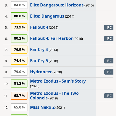
Elite Dangerous: Horizons
84.6
3.
(2015)
Elite: Dangerous
80.8
4.
(2014)
Fallout 4
73.9
5.
(2015)
PC
Fallout 4: Far Harbor
80.2
6.
(2016)
PC
Far Cry 4
76.9
7.
(2014)
Far Cry 5
74.4
8.
(2018)
PC
Hydroneer
79.0
9.
(2020)
PC
Metro Exodus - Sam's Story
81.2
10.
(2020)
Metro Exodus - The Two
68.7
11.
PC
Colonels
(2019)
Miss Neko 2
65.0
12.
(2021)