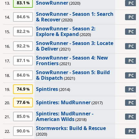
SnowRunner
83.1
13.
(2020)
PC
SnowRunner - Season 1: Search
84.6
14.
PC
& Recover
(2020)
SnowRunner - Season 2:
82.2
15.
PC
Explore & Expand
(2020)
SnowRunner - Season 3: Locate
92.2
16.
PC
& Deliver
(2021)
SnowRunner - Season 4: New
87.1
17.
PC
Frontiers
(2021)
SnowRunner - Season 5: Build
84.0
18.
PC
& Dispatch
(2021)
Spintires
74.9
19.
(2014)
PC
Spintires: MudRunner
77.6
20.
(2017)
PC
Spintires: MudRunner -
85.0
21.
PC
American Wilds
(2018)
Stormworks: Build & Rescue
90.0
22.
PC
(2020)