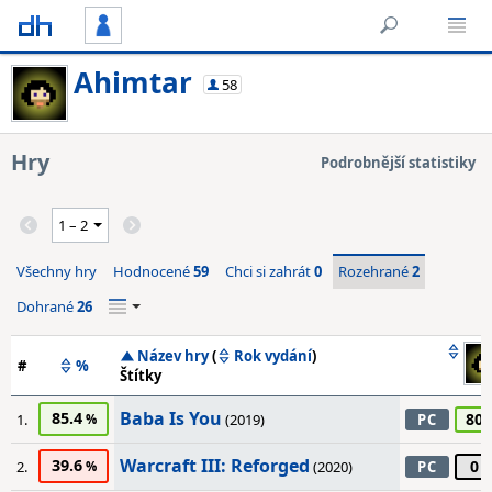
Ahimtar
58
Hry
Podrobnější statistiky
Všechny hry
Hodnocené
59
Chci si zahrát
0
Rozehrané
2
Dohrané
26
Název hry
(
Rok vydání
)
#
%
Štítky
Baba Is You
85.4
80
1.
(2019)
PC
Warcraft III: Reforged
39.6
0
2.
(2020)
PC