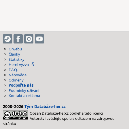
O webu
Články
Statistiky
Herní výzva
F.A.Q.
Nápověda
Odměny
Podpořte nás
Podmínky užívání
Kontakt a reklama
2008–2026
Tým Databáze-her.cz
Obsah Databáze-her.cz podléhá této licenci
Autorství uvádějte spolu s odkazem na zdrojovou
stránku