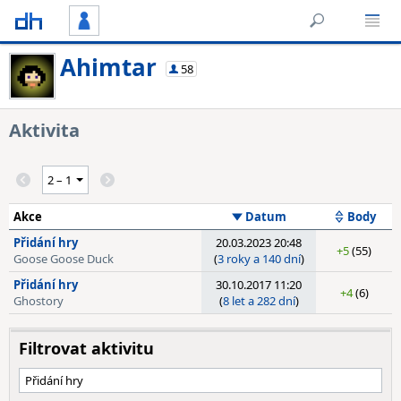
Ahimtar
58
Aktivita
Akce
Datum
Body
Přidání hry
20.03.2023 20:48
+5
(55)
Goose Goose Duck
(
3 roky a 140 dní
)
Přidání hry
30.10.2017 11:20
+4
(6)
Ghostory
(
8 let a 282 dní
)
Filtrovat aktivitu
Přidání hry