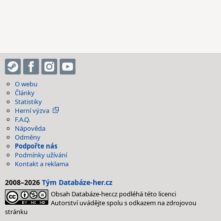
O webu
Články
Statistiky
Herní výzva
F.A.Q.
Nápověda
Odměny
Podpořte nás
Podmínky užívání
Kontakt a reklama
2008–2026
Tým Databáze-her.cz
Obsah Databáze-her.cz podléhá této licenci
Autorství uvádějte spolu s odkazem na zdrojovou
stránku