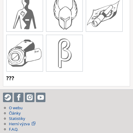
???
O webu
Články
Statistiky
Herní výzva
F.A.Q.