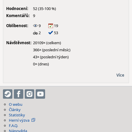
Hodnocení:
52 (35-100 %)
Komentářů:
9
Oblíbenost:
9
19
2
53
Návštěvnost:
20109× (celkem)
366× (poslední měsíc)
43× (poslední týden)
0× (dnes)
Více
O webu
Články
Statistiky
Herní výzva
F.A.Q.
Nápověda