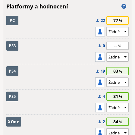
Platformy a hodnocení
77
PC
22
--
PS3
0
83
PS4
19
81
PS5
4
84
XOne
2