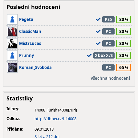
Poslední hodnocení
80
Pegeta
PS5
80
ClassicMan
PC
80
MistrLucas
PC
80
Prunny
XboxX/S
65
Roman_Svoboda
PC
Všechna hodnocení
Statistiky
Id hry:
14008
Odkaz:
http://dbher.cz/h14008
Přidána:
09.01.2018
8 let a 212 dní