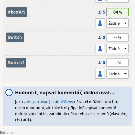
84
XboxX/S
5
--
Switch
0
--
Switch2
0
Hodnotit, napsat komentář, diskutovat…
Jako
zaregistrovaný
a
přihlášený
uživatel můžete tuto hru
nejen ohodnotit, ale také k ní případně napsat komentář,
diskutovat o ní či ji zařadit do některého ze seznamů (vlastním,
chci atd.).