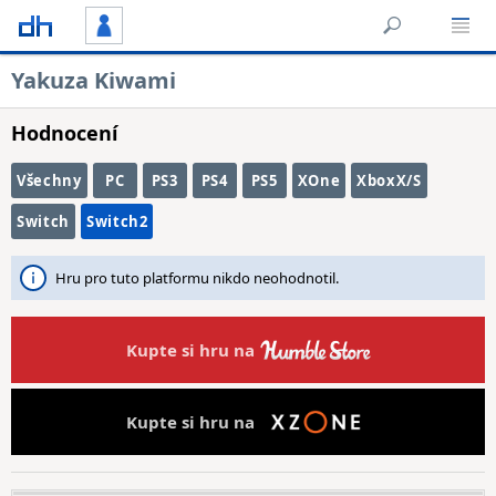
Yakuza Kiwami
Hodnocení
Všechny
PC
PS3
PS4
PS5
XOne
XboxX/S
Switch
Switch2
Hru pro tuto platformu nikdo neohodnotil.
Kupte si hru na
Kupte si hru na