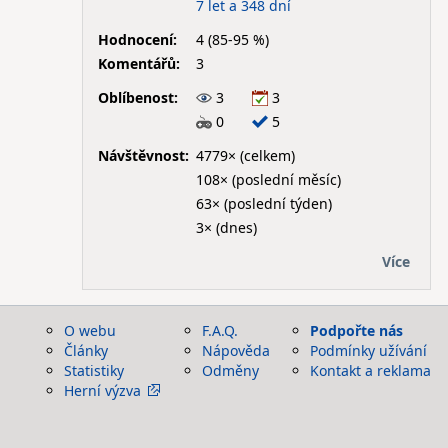
7 let a 348 dní
Hodnocení:
4 (85-95 %)
Komentářů:
3
Oblíbenost:
3
3
0
5
Návštěvnost:
4779× (celkem)
108× (poslední měsíc)
63× (poslední týden)
3× (dnes)
Více
O webu
F.A.Q.
Podpořte nás
Články
Nápověda
Podmínky užívání
Statistiky
Odměny
Kontakt a reklama
Herní výzva