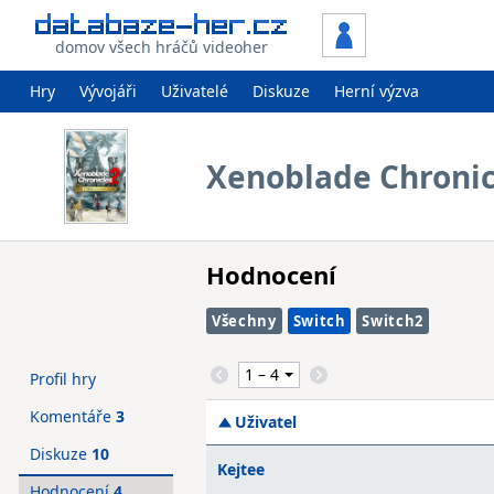
domov všech hráčů videoher
Hry
Vývojáři
Uživatelé
Diskuze
Herní výzva
Xenoblade Chronicl
Hodnocení
Všechny
Switch
Switch2
Profil hry
Komentáře
3
Uživatel
Diskuze
10
Kejtee
Hodnocení
4