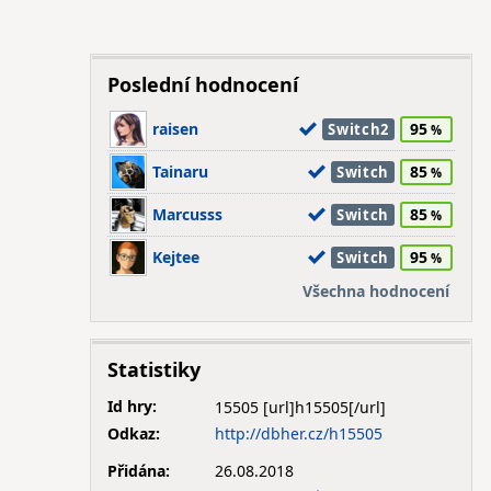
Poslední hodnocení
raisen
95
Switch2
Tainaru
85
Switch
Marcusss
85
Switch
Kejtee
95
Switch
Všechna hodnocení
Statistiky
Id hry:
15505
Odkaz:
http://dbher.cz/h15505
Přidána:
26.08.2018