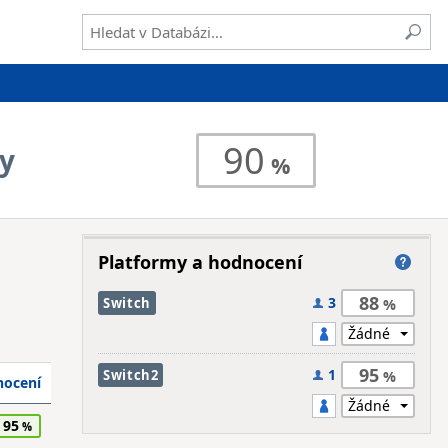
90
ry
Platformy a hodnocení
88
3
Switch
95
1
Switch2
ocení
95