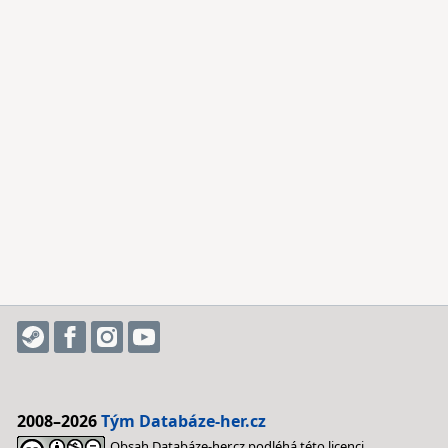
2008–2026
Tým Databáze-her.cz
Obsah Databáze-her.cz podléhá této licenci