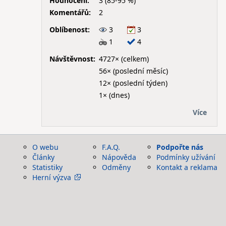
Hodnocení:
3 (85-95 %)
Komentářů:
2
Oblíbenost:
3
3
1
4
Návštěvnost:
4727× (celkem)
56× (poslední měsíc)
12× (poslední týden)
1× (dnes)
Více
O webu
F.A.Q.
Podpořte nás
Články
Nápověda
Podmínky užívání
Statistiky
Odměny
Kontakt a reklama
Herní výzva