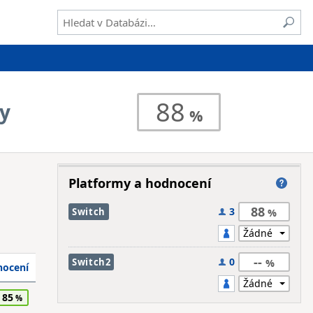
88
ry
Platformy a hodnocení
88
3
Switch
--
0
Switch2
ocení
85