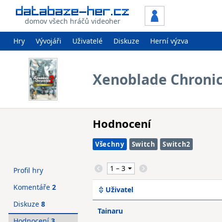
domov všech hráčů videoher
Hry
Vývojáři
Uživatelé
Diskuze
Herní výzva
Xenoblade Chronicl
Hodnocení
Všechny
Switch
Switch2
Profil hry
Komentáře
2
Uživatel
Diskuze
8
Tainaru
Hodnocení
3