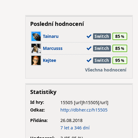
Poslední hodnocení
Tainaru
85
Switch
Marcusss
85
Switch
Kejtee
95
Switch
Všechna hodnocení
Statistiky
Id hry:
15505
Odkaz:
http://dbher.cz/h15505
Přidána:
26.08.2018
7 let a 346 dní