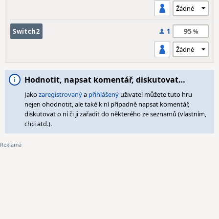
95
Switch2
1
Hodnotit, napsat komentář, diskutovat…
Jako
zaregistrovaný
a
přihlášený
uživatel můžete tuto hru
nejen ohodnotit, ale také k ní případně napsat komentář,
diskutovat o ní či ji zařadit do některého ze seznamů (vlastním,
chci atd.).