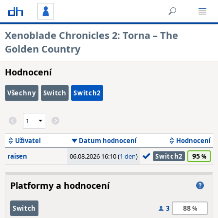
Xenoblade Chronicles 2: Torna – The
Golden Country
Hodnocení
Všechny
Switch
Switch2
Uživatel
Datum hodnocení
Hodnocení
95
raisen
06.08.2026 16:10 (
1 den
)
Switch2
Platformy a hodnocení
88
Switch
3