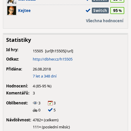
95
Kejtee
Switch
Všechna hodnocení
Statistiky
Id hry:
15505
Odkaz:
http://dbher.cz/h15505
Přidána:
26.08.2018
7 let a 348 dní
Hodnocení:
4 (85-95 %)
Komentářů:
3
Oblíbenost:
3
3
0
5
Návštěvnost:
4782× (celkem)
111× (poslední měsíc)