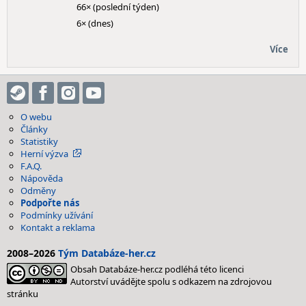
66× (poslední týden)
6× (dnes)
Více
O webu
Články
Statistiky
Herní výzva
F.A.Q.
Nápověda
Odměny
Podpořte nás
Podmínky užívání
Kontakt a reklama
2008–2026
Tým Databáze-her.cz
Obsah Databáze-her.cz podléhá této licenci
Autorství uvádějte spolu s odkazem na zdrojovou
stránku