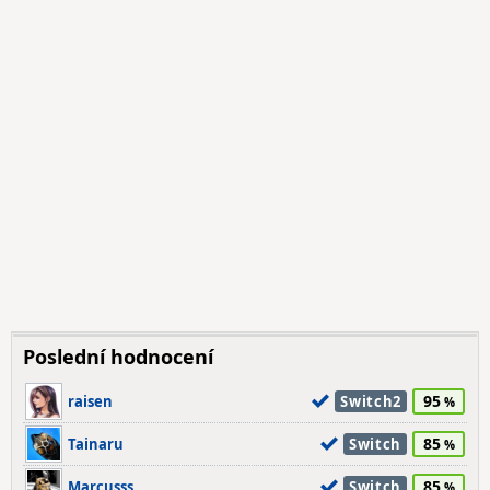
Poslední hodnocení
95
raisen
Switch2
85
Tainaru
Switch
85
Marcusss
Switch