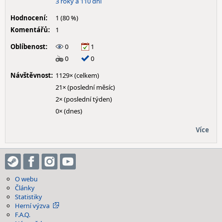
3 roky a 110 dní
Hodnocení:
1 (80 %)
Komentářů:
1
Oblíbenost:
0
1
0
0
Návštěvnost:
1129× (celkem)
21× (poslední měsíc)
2× (poslední týden)
0× (dnes)
Více
O webu
Články
Statistiky
Herní výzva
F.A.Q.