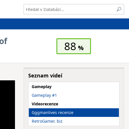
of
88
Seznam videí
Gameplay
Gameplay #1
Videorecenze
Gggmanlives recenze
RetroGamer. biz