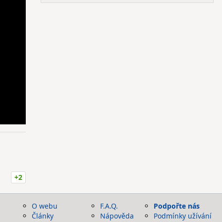
+2
O webu
F.A.Q.
Podpořte nás
Články
Nápověda
Podmínky užívání