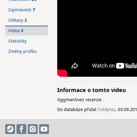
Zajímavosti
7
Odkazy
2
Videa
3
Statistiky
Změny profilu
Informace o tomto videu
Gggmanlives recenze
Do databáze přidal
Coldplaz
, 03.09.20