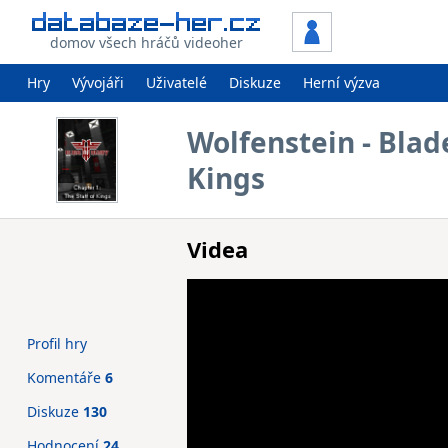
domov všech hráčů videoher
Hry
Vývojáři
Uživatelé
Diskuze
Herní výzva
Wolfenstein - Blade
Kings
Videa
Profil hry
Komentáře
6
Diskuze
130
Hodnocení
24