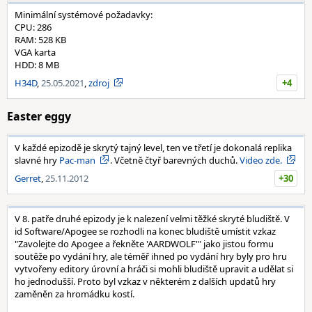
Minimální systémové požadavky:
CPU: 286
RAM: 528 KB
VGA karta
HDD: 8 MB
H34D
,
25.05.2021
,
zdroj
+4
Easter eggy
V každé epizodě je skrytý tajný level, ten ve třetí je dokonalá replika
slavné hry
Pac-man
. Včetně čtyř barevných duchů.
Video zde.
Gerret
,
25.11.2012
+30
V 8. patře druhé epizody je k nalezení velmi těžké skryté bludiště. V
id Software/Apogee se rozhodli na konec bludiště umístit vzkaz
"Zavolejte do Apogee a řekněte 'AARDWOLF'" jako jistou formu
soutěže po vydání hry, ale téměř ihned po vydání hry byly pro hru
vytvořeny editory úrovní a hráči si mohli bludiště upravit a udělat si
ho jednodušší. Proto byl vzkaz v některém z dalších updatů hry
zaměněn za hromádku kostí.