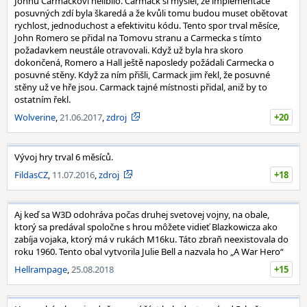
Johnu Carmackovi nelíbilo. Carmack si myslel, že implementace
posuvných zdí byla škaredá a že kvůli tomu budou muset obětovat
rychlost, jednoduchost a efektivitu kódu. Tento spor trval měsíce,
John Romero se přidal na Tomovu stranu a Carmecka s tímto
požadavkem neustále otravovali. Když už byla hra skoro
dokončená, Romero a Hall ještě naposledy požádali Carmecka o
posuvné stěny. Když za ním přišli, Carmack jim řekl, že posuvné
stěny už ve hře jsou. Carmack tajné místnosti přidal, aniž by to
ostatním řekl.
Wolverine
,
21.06.2017
,
zdroj
+20
Vývoj hry trval 6 měsíců.
FildasCZ
,
11.07.2016
,
zdroj
+18
Aj keď sa W3D odohráva počas druhej svetovej vojny, na obale,
ktorý sa predával spoločne s hrou môžete vidieť Blazkowicza ako
zabíja vojaka, ktorý má v rukách M16ku. Táto zbraň neexistovala do
roku 1960. Tento obal vytvorila Julie Bell a nazvala ho „A War Hero“
Hellrampage
,
25.08.2018
+15