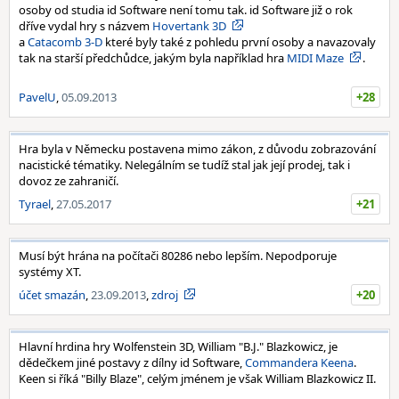
osoby od studia id Software není tomu tak. id Software již o rok
dříve vydal hry s názvem
Hovertank 3D
a
Catacomb 3-D
které byly také z pohledu první osoby a navazovaly
tak na starší předchůdce, jakým byla například hra
MIDI Maze
.
PavelU
,
05.09.2013
+28
Hra byla v Německu postavena mimo zákon, z důvodu zobrazování
nacistické tématiky. Nelegálním se tudíž stal jak její prodej, tak i
dovoz ze zahraničí.
Tyrael
,
27.05.2017
+21
Musí být hrána na počítači 80286 nebo lepším. Nepodporuje
systémy XT.
účet smazán
,
23.09.2013
,
zdroj
+20
Hlavní hrdina hry Wolfenstein 3D, William "B.J." Blazkowicz, je
dědečkem jiné postavy z dílny id Software,
Commandera Keena
.
Keen si říká "Billy Blaze", celým jménem je však William Blazkowicz II.