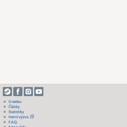
O webu
Články
Statistiky
Herní výzva
F.A.Q.