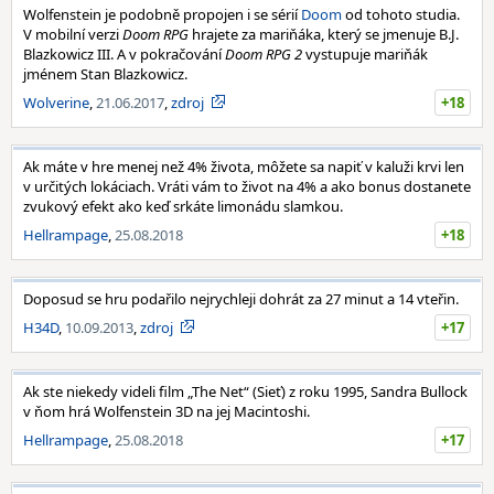
Wolfenstein je podobně propojen i se sérií
Doom
od tohoto studia.
V mobilní verzi
Doom RPG
hrajete za mariňáka, který se jmenuje B.J.
Blazkowicz III. A v pokračování
Doom RPG 2
vystupuje mariňák
jménem Stan Blazkowicz.
Wolverine
,
21.06.2017
,
zdroj
+18
Ak máte v hre menej než 4% života, môžete sa napiť v kaluži krvi len
v určitých lokáciach. Vráti vám to život na 4% a ako bonus dostanete
zvukový efekt ako keď srkáte limonádu slamkou.
Hellrampage
,
25.08.2018
+18
Doposud se hru podařilo nejrychleji dohrát za 27 minut a 14 vteřin.
H34D
,
10.09.2013
,
zdroj
+17
Ak ste niekedy videli film „The Net“ (Sieť) z roku 1995, Sandra Bullock
v ňom hrá Wolfenstein 3D na jej Macintoshi.
Hellrampage
,
25.08.2018
+17