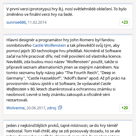
V první verzi (prototypu) hry B.J. nosí světlehnědé oblečení. To bylo
změněno ve finální verzi hry na šedé.
sunrise686
,
11.02.2014
+23
Hlavní designér a programátor hry John Romero byl fandou
osmibitového
Castle Wolfenstein
a tak přesvědčil svůj tým, aby
pomocí jejich 3D technologie hru předělali. Nicméně id Software
začal na hře pracovat dřív, než měl povolení od vlastníka licence.
Nevěděli, zda budou moci název "Wolfenstein" použít, takže si
připravili seznam alternativních jmen se stejným námětem. Na
tomto seznamu byly názvy jako "The Fourth Reich", "Deep in
Germany", "Castle Hasseldorf", "Adolf’s Bane" apod. Až při práci na
provizorním názvu zjistili v id Software, že vydavatel
Castle
Wolfenstein
v 80. letech zbankrotoval a ochrannou známku si
neobnovil. Levně si tedy známku zakoupili a oficiálně sérii
restartovali.
Wolverine
,
20.06.2017
,
zdroj
+20
Jeden z nejkóničtějších prvků, tajné místnosti, se do hry téměř
nedostal. Tom Hall chtěl, aby se zdi posouvaly dozadu, to se ale