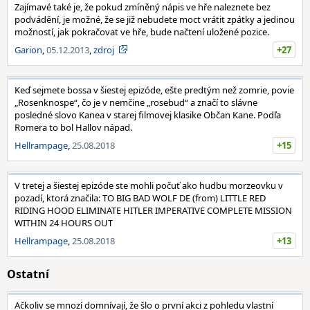
Zajímavé také je, že pokud zmíněný nápis ve hře naleznete bez
podvádění, je možné, že se již nebudete moct vrátit zpátky a jedinou
možností, jak pokračovat ve hře, bude načtení uložené pozice.
Garion
,
05.12.2013
,
zdroj
+27
Keď sejmete bossa v šiestej epizóde, ešte predtým než zomrie, povie
„Rosenknospe“, čo je v nemčine „rosebud“ a značí to slávne
posledné slovo Kanea v starej filmovej klasike Občan Kane. Podľa
Romera to bol Hallov nápad.
Hellrampage
,
25.08.2018
+15
V tretej a šiestej epizóde ste mohli počuť ako hudbu morzeovku v
pozadí, ktorá značila: TO BIG BAD WOLF DE (from) LITTLE RED
RIDING HOOD ELIMINATE HITLER IMPERATIVE COMPLETE MISSION
WITHIN 24 HOURS OUT
Hellrampage
,
25.08.2018
+13
Ostatní
Ačkoliv se mnozí domnívají, že šlo o první akci z pohledu vlastní