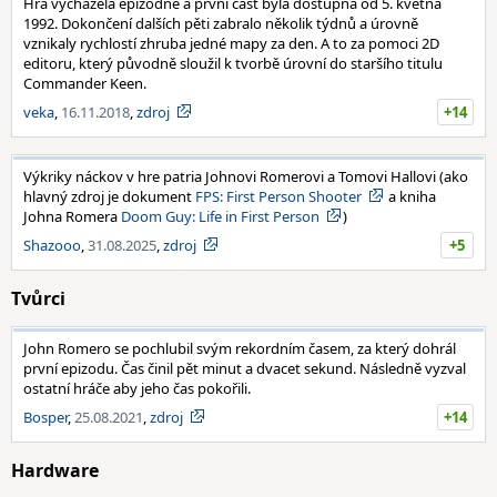
Hra vycházela epizodně a první část byla dostupná od 5. května
1992. Dokončení dalších pěti zabralo několik týdnů a úrovně
vznikaly rychlostí zhruba jedné mapy za den. A to za pomoci 2D
editoru, který původně sloužil k tvorbě úrovní do staršího titulu
Commander Keen.
veka
,
16.11.2018
,
zdroj
+14
Výkriky náckov v hre patria Johnovi Romerovi a Tomovi Hallovi (ako
hlavný zdroj je dokument
FPS: First Person Shooter
a kniha
Johna Romera
Doom Guy: Life in First Person
)
Shazooo
,
31.08.2025
,
zdroj
+5
Tvůrci
John Romero se pochlubil svým rekordním časem, za který dohrál
první epizodu. Čas činil pět minut a dvacet sekund. Následně vyzval
ostatní hráče aby jeho čas pokořili.
Bosper
,
25.08.2021
,
zdroj
+14
Hardware