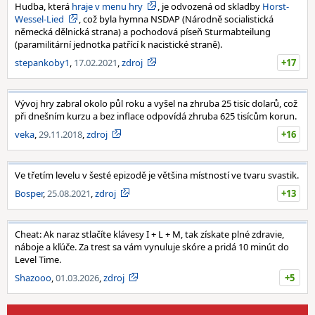
Hudba, která
hraje v menu hry
, je odvozená od skladby
Horst-
Wessel-Lied
, což byla hymna NSDAP (Národně socialistická
německá dělnická strana) a pochodová píseň Sturmabteilung
(paramilitární jednotka patřící k nacistické straně).
stepankoby1
,
17.02.2021
,
zdroj
+17
Vývoj hry zabral okolo půl roku a vyšel na zhruba 25 tisíc dolarů, což
při dnešním kurzu a bez inflace odpovídá zhruba 625 tisícům korun.
veka
,
29.11.2018
,
zdroj
+16
Ve třetím levelu v šesté epizodě je většina místností ve tvaru svastik.
Bosper
,
25.08.2021
,
zdroj
+13
Cheat: Ak naraz stlačíte klávesy I + L + M, tak získate plné zdravie,
náboje a kľúče. Za trest sa vám vynuluje skóre a pridá 10 minút do
Level Time.
Shazooo
,
01.03.2026
,
zdroj
+5