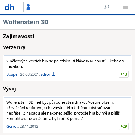
Wolfenstein 3D
Zajímavosti
Verze hry
V některých verzích hry se po stisknutí klávesy M spustí jukebox s
muzikou.
Bosper
,
26.08.2021
,
zdroj
+13
Vývoj
Wolfenstein 3D měl být původně stealth akcí. Včetně plížení,
převlékání uniforem, schovávání těl a tichého odstraňování
nepřátel. Z nápadu ale nakonec sešlo, protože hra by měla příliš
komplikované ovládání a byla příliš pomalá.
Gerret
,
23.11.2012
+29