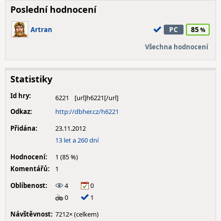
Poslední hodnocení
85
Artran
PC
Všechna hodnocení
Statistiky
Id hry:
6221
Odkaz:
http://dbher.cz/h6221
Přidána:
23.11.2012
13 let a 260 dní
Hodnocení:
1 (85 %)
Komentářů:
1
Oblíbenost:
4
0
0
1
Návštěvnost:
7212× (celkem)