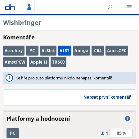
Wishbringer
Komentáře
Všechny
PC
At8bit
AtST
Amiga
C64
AmstCPC
AmstPCW
Apple II
TRS80
Ke hře pro tuto platformu nikdo nenapsal komentář.
Napsat první komentář
Platformy a hodnocení
85
PC
1