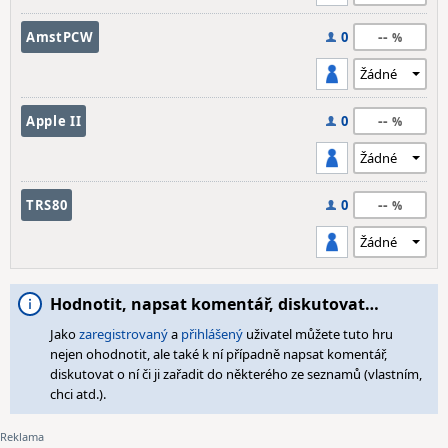
--
AmstPCW
0
--
Apple II
0
--
TRS80
0
Hodnotit, napsat komentář, diskutovat…
Jako
zaregistrovaný
a
přihlášený
uživatel můžete tuto hru
nejen ohodnotit, ale také k ní případně napsat komentář,
diskutovat o ní či ji zařadit do některého ze seznamů (vlastním,
chci atd.).