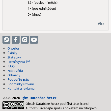
32× (poslední měsíc)
1× (poslední týden)
0× (dnes)
Více
O webu
Články
Statistiky
Herní výzva
F.A.Q.
Nápověda
Odměny
Podpořte nás
Podmínky užívání
Kontakt a reklama
2008–2026
Tým Databáze-her.cz
Obsah Databáze-her.cz podléhá této licenci
Autorství uvádějte spolu s odkazem na zdrojovou