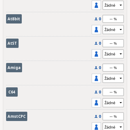
--
At8bit
0
--
AtST
0
--
Amiga
0
--
C64
0
--
AmstCPC
0