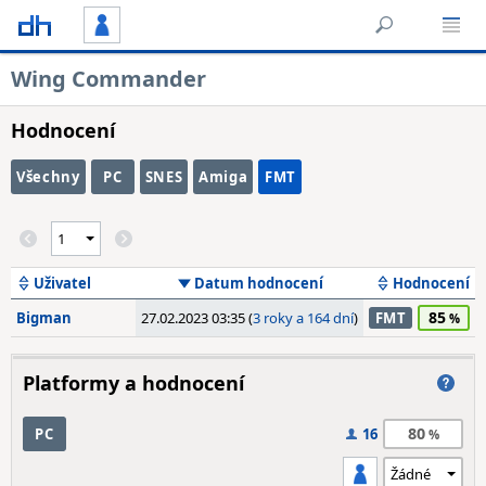
Wing Commander
Hodnocení
Všechny
PC
SNES
Amiga
FMT
Uživatel
Datum hodnocení
Hodnocení
85
Bigman
27.02.2023 03:35 (
3 roky a 164 dní
)
FMT
Platformy a hodnocení
80
PC
16