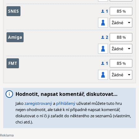
85
SNES
1
88
Amiga
2
85
FMT
1
Hodnotit, napsat komentář, diskutovat…
Jako
zaregistrovaný
a
přihlášený
uživatel můžete tuto hru
nejen ohodnotit, ale také k ní případně napsat komentář,
diskutovat o ní či ji zařadit do některého ze seznamů (vlastním,
chci atd.).