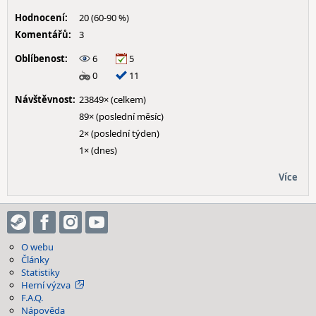
Hodnocení:
20 (60-90 %)
Komentářů:
3
Oblíbenost:
6
5
0
11
Návštěvnost:
23849× (celkem)
89× (poslední měsíc)
2× (poslední týden)
1× (dnes)
Více
O webu
Články
Statistiky
Herní výzva
F.A.Q.
Nápověda