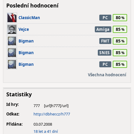
Poslední hodnocení
80
ClassicMan
PC
85
Vejce
Amiga
85
Bigman
FMT
85
Bigman
SNES
85
Bigman
PC
Všechna hodnocení
Statistiky
Id hry:
777
Odkaz:
http://dbher.cz/h777
Přidána:
03.07.2008
18 let a 41 dní