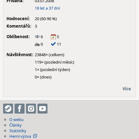
Přidána:
03.07.2008
18 let a 37 dní
Hodnocení:
20 (60-90 %)
Komentářů:
3
Oblíbenost:
6
5
0
11
Návštěvnost:
23848× (celkem)
119× (poslední měsíc)
1× (poslední týden)
0× (dnes)
Více
O webu
Články
Statistiky
Herní výzva