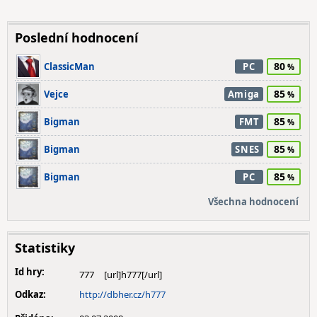
Poslední hodnocení
80
ClassicMan
PC
85
Vejce
Amiga
85
Bigman
FMT
85
Bigman
SNES
85
Bigman
PC
Všechna hodnocení
Statistiky
Id hry:
777
Odkaz:
http://dbher.cz/h777