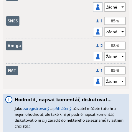
85
SNES
1
88
Amiga
2
85
FMT
1
Hodnotit, napsat komentář, diskutovat…
Jako
zaregistrovaný
a
přihlášený
uživatel můžete tuto hru
nejen ohodnotit, ale také k ní případně napsat komentář,
diskutovat o ní či ji zařadit do některého ze seznamů (vlastním,
chci atd.).