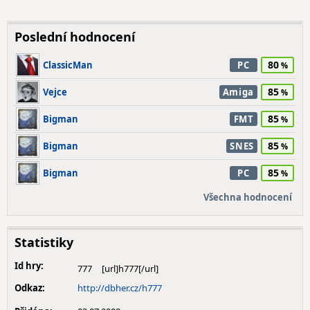
Poslední hodnocení
80
ClassicMan
PC
85
Vejce
Amiga
85
Bigman
FMT
85
Bigman
SNES
85
Bigman
PC
Všechna hodnocení
Statistiky
Id hry:
777
Odkaz:
http://dbher.cz/h777