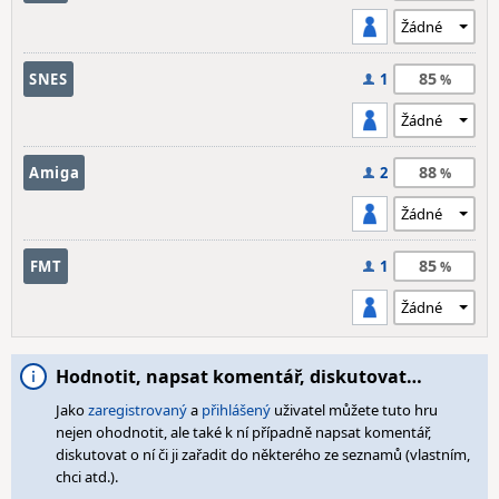
85
SNES
1
88
Amiga
2
85
FMT
1
Hodnotit, napsat komentář, diskutovat…
Jako
zaregistrovaný
a
přihlášený
uživatel můžete tuto hru
nejen ohodnotit, ale také k ní případně napsat komentář,
diskutovat o ní či ji zařadit do některého ze seznamů (vlastním,
chci atd.).