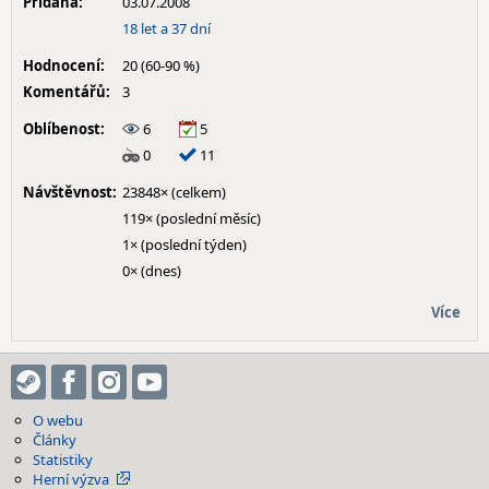
Přidána:
03.07.2008
18 let a 37 dní
Hodnocení:
20 (60-90 %)
Komentářů:
3
Oblíbenost:
6
5
0
11
Návštěvnost:
23848× (celkem)
119× (poslední měsíc)
1× (poslední týden)
0× (dnes)
Více
O webu
Články
Statistiky
Herní výzva