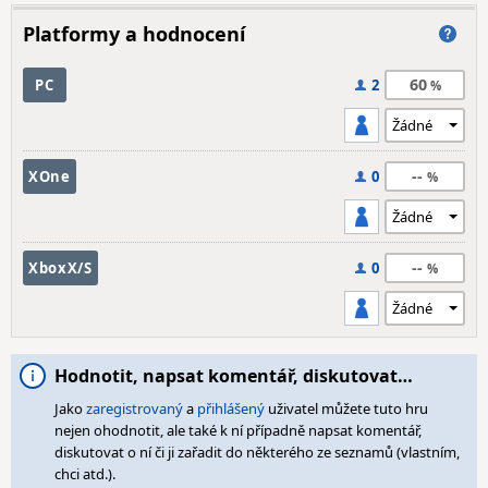
Platformy a hodnocení
60
PC
2
--
XOne
0
--
XboxX/S
0
Hodnotit, napsat komentář, diskutovat…
Jako
zaregistrovaný
a
přihlášený
uživatel můžete tuto hru
nejen ohodnotit, ale také k ní případně napsat komentář,
diskutovat o ní či ji zařadit do některého ze seznamů (vlastním,
chci atd.).