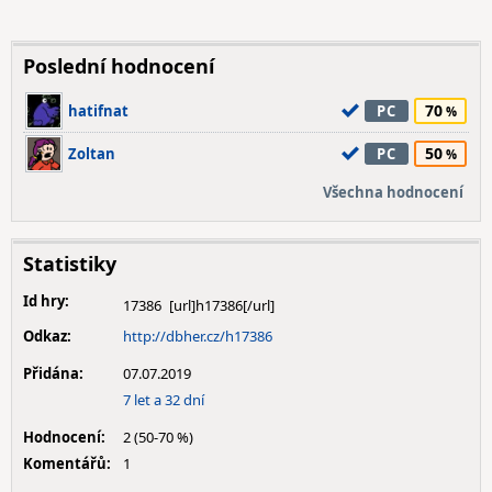
Poslední hodnocení
70
hatifnat
PC
50
Zoltan
PC
Všechna hodnocení
Statistiky
Id hry:
17386
Odkaz:
http://dbher.cz/h17386
Přidána:
07.07.2019
7 let a 32 dní
Hodnocení:
2 (50-70 %)
Komentářů:
1