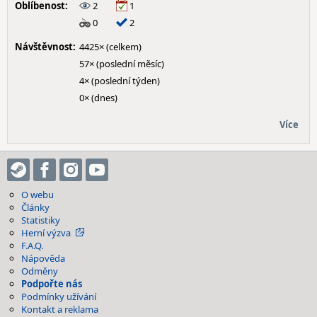
Oblíbenost:
2
1
0
2
Návštěvnost:
4425× (celkem)
57× (poslední měsíc)
4× (poslední týden)
0× (dnes)
Více
O webu
Články
Statistiky
Herní výzva
F.A.Q.
Nápověda
Odměny
Podpořte nás
Podmínky užívání
Kontakt a reklama