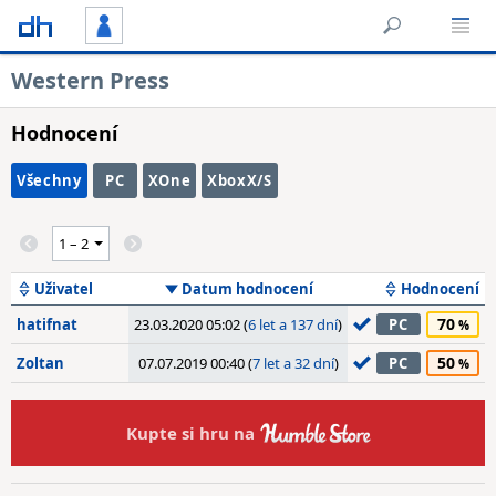
Western Press
Hodnocení
Všechny
PC
XOne
XboxX/S
Uživatel
Datum hodnocení
Hodnocení
70
hatifnat
23.03.2020 05:02 (
6 let a 137 dní
)
PC
50
Zoltan
07.07.2019 00:40 (
7 let a 32 dní
)
PC
Kupte si hru na