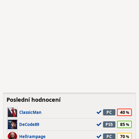
Poslední hodnocení
40
ClassicMan
PC
85
DeCode89
PS5
70
Hellrampage
PC