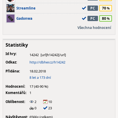
70
Streamline
PC
80
Gadonwa
PC
Všechna hodnocení
Statistiky
Id hry:
14242
Odkaz:
http://dbher.cz/h14242
Přidána:
18.02.2018
8 let a 173 dní
Hodnocení:
17 (40-90 %)
Komentářů:
1
Oblíbenost:
2
10
0
23
Návštěvnost:
6566× (celkem)