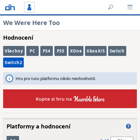
We Were Here Too
Hodnocení
Všechny
PC
PS4
PS5
XOne
XboxX/S
Switch
Switch2
Hru pro tuto platformu nikdo neohodnotil.
Kupte si hru na
Platformy a hodnocení