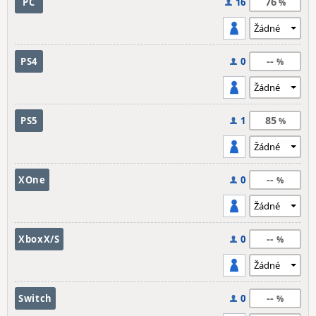
76
PC
16
--
PS4
0
85
PS5
1
--
XOne
0
--
XboxX/S
0
--
Switch
0