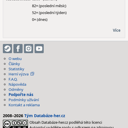
82× (poslední měsíc)
52× (poslední týden)
0× (dnes)
Více
O webu
Články
Statistiky
Herní výzva
F.A.Q.
Nápověda
Odměny
Podpořte nás
Podmínky užívání
Kontakt a reklama
2008–2026
Tým Databáze-her.cz
Obsah Databáze-her.cz podléhá této licenci
Autorství uvádějte spolu s odkazem na zdrojovou