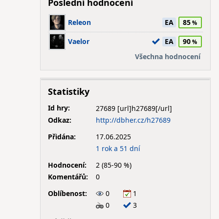
Poslední hodnocení
Releon
EA
85
Vaelor
EA
90
Všechna hodnocení
Statistiky
Id hry:
27689
Odkaz:
http://dbher.cz/h27689
Přidána:
17.06.2025
1 rok a 51 dní
Hodnocení:
2 (85-90 %)
Komentářů:
0
Oblíbenost:
0
1
0
3