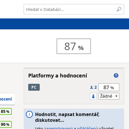
87
Platformy a hodnocení
87
2
PC
ocení
85
Hodnotit, napsat komentář,
diskutovat…
90
Jako
zaregistrovaný
a
přihlášený
uživatel