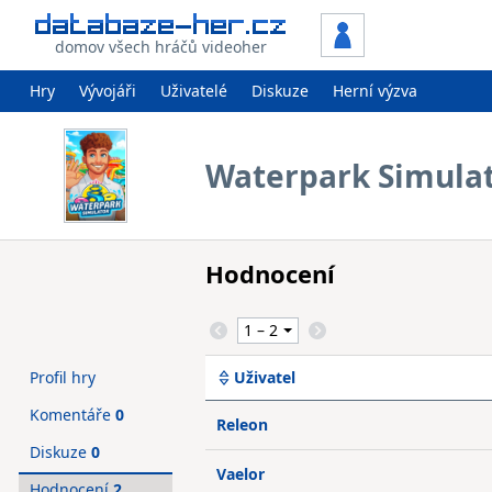
domov všech hráčů videoher
Hry
Vývojáři
Uživatelé
Diskuze
Herní výzva
Waterpark Simula
Hodnocení
Profil hry
Uživatel
Komentáře
0
Releon
Diskuze
0
Vaelor
Hodnocení
2