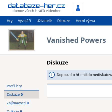
domov všech hráčů videoher
Hry
Vývojáři
Uživatelé
Diskuze
Herní výzva
Vanished Powers
Diskuze
Doposud o hře nikdo nediskutova
Profil hry
Diskuze
0
Zajímavosti
0
Odkazy
0