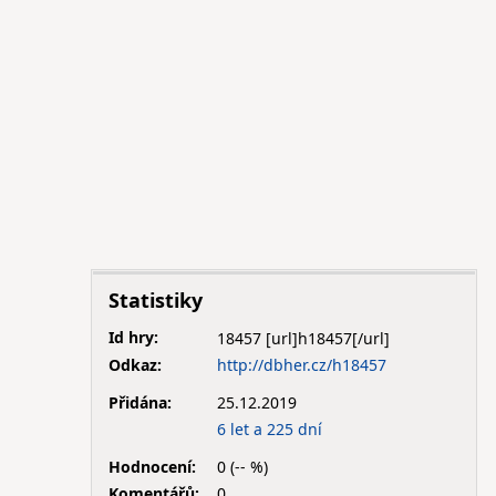
Statistiky
Id hry:
18457
Odkaz:
http://dbher.cz/h18457
Přidána:
25.12.2019
6 let a 225 dní
Hodnocení:
0 (-- %)
Komentářů:
0