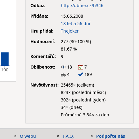
Odkaz:
http://dbher.cz/h346
Přidána:
15.06.2008
18 let a 56 dní
Hru přidal:
TheJoker
Hodnocení:
277 (30-100 %)
81.67 %
Komentářů:
9
Oblíbenost:
18
7
100
4
189
Návštěvnost:
25465× (celkem)
823× (poslední měsíc)
302× (poslední týden)
34× (dnes)
Průměrně 3.84× za den
O webu
F.A.Q.
Podpořte nás