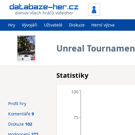
domov všech hráčů videoher
Hry
Vývojáři
Uživatelé
Diskuze
Herní výzva
Unreal Tournamen
Statistiky
100
Profil hry
Komentáře
9
75
Diskuze
102
Hodnocení
277