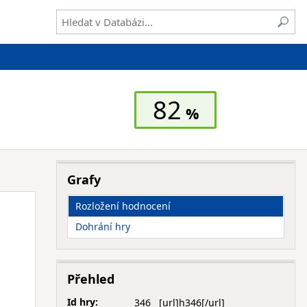
82
Grafy
Rozložení hodnocení
Dohrání hry
Přehled
Id hry:
346