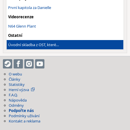
První kapitola za Danielle
Videorecenze
N64 Glenn Plant
Ostatní
Úvodní skladba z OST, které…
O webu
Články
Statistiky
Herní výzva
F.A.Q.
Nápověda
Odměny
Podpořte nás
Podmínky užívání
Kontakt a reklama