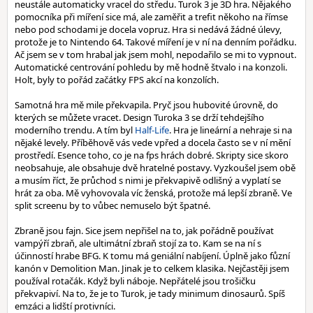
neustále automaticky vracel do středu. Turok 3 je 3D hra. Nějakého
pomocníka při míření sice má, ale zaměřit a trefit někoho na římse
nebo pod schodami je docela vopruz. Hra si nedává žádné úlevy,
protože je to Nintendo 64. Takové míření je v ní na denním pořádku.
Ač jsem se v tom hrabal jak jsem mohl, nepodařilo se mi to vypnout.
Automatické centrování pohledu by mě hodně štvalo i na konzoli.
Holt, byly to pořád začátky FPS akcí na konzolích.
Samotná hra mě mile překvapila. Pryč jsou hubovité úrovně, do
kterých se můžete vracet. Design Turoka 3 se drží tehdejšího
moderního trendu. A tím byl
Half-Life
. Hra je lineární a nehraje si na
nějaké levely. Příběhově vás vede vpřed a docela často se v ní mění
prostředí. Esence toho, co je na fps hrách dobré. Skripty sice skoro
neobsahuje, ale obsahuje dvě hratelné postavy. Vyzkoušel jsem obě
a musím říct, že průchod s nimi je překvapivě odlišný a vyplatí se
hrát za oba. Mě vyhovovala víc ženská, protože má lepší zbraně. Ve
split screenu by to vůbec nemuselo být špatné.
Zbraně jsou fajn. Sice jsem nepřišel na to, jak pořádně používat
vampýří zbraň, ale ultimátní zbraň stojí za to. Kam se na ní s
účinností hrabe BFG. K tomu má geniální nabíjení. Úplně jako fůzní
kanón v Demolition Man. Jinak je to celkem klasika. Nejčastěji jsem
používal rotačák. Když byli náboje. Nepřátelé jsou trošičku
překvapiví. Na to, že je to Turok, je tady minimum dinosaurů. Spíš
emzáci a lidští protivníci.