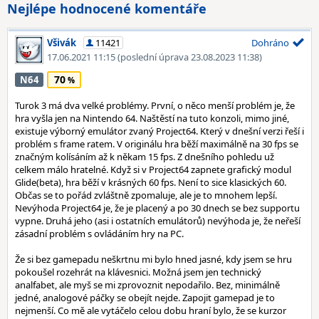
Nejlépe hodnocené komentáře
Všivák
11421
Dohráno
17.06.2021 11:15
(poslední úprava 23.08.2023 11:38)
70
N64
Turok 3 má dva velké problémy. První, o něco menší problém je, že
hra vyšla jen na Nintendo 64. Naštěstí na tuto konzoli, mimo jiné,
existuje výborný emulátor zvaný Project64. Který v dnešní verzi řeší i
problém s frame ratem. V originálu hra běží maximálně na 30 fps se
značným kolísáním až k někam 15 fps. Z dnešního pohledu už
celkem málo hratelné. Když si v Project64 zapnete grafický modul
Glide(beta), hra běží v krásných 60 fps. Není to sice klasických 60.
Občas se to pořád zvláštně zpomaluje, ale je to mnohem lepší.
Nevýhoda Project64 je, že je placený a po 30 dnech se bez supportu
vypne. Druhá jeho (asi i ostatních emulátorů) nevýhoda je, že neřeší
zásadní problém s ovládáním hry na PC.
Že si bez gamepadu neškrtnu mi bylo hned jasné, kdy jsem se hru
pokoušel rozehrát na klávesnici. Možná jsem jen technický
analfabet, ale myš se mi zprovoznit nepodařilo. Bez, minimálně
jedné, analogové páčky se obejít nejde. Zapojit gamepad je to
nejmenší. Co mě ale vytáčelo celou dobu hraní bylo, že se kurzor