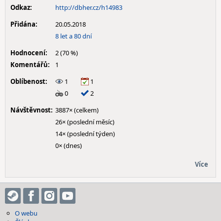
Odkaz:
http://dbher.cz/h14983
Přidána:
20.05.2018
8 let a 80 dní
Hodnocení:
2 (70 %)
Komentářů:
1
Oblíbenost:
1
1
0
2
Návštěvnost:
3887× (celkem)
26× (poslední měsíc)
14× (poslední týden)
0× (dnes)
Více
O webu