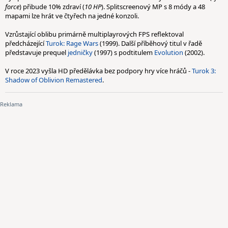
force
) přibude 10% zdraví (
10 HP
). Splitscreenový MP s 8 módy a 48
mapami lze hrát ve čtyřech na jedné konzoli.
Vzrůstající oblibu primárně multiplayrových FPS reflektoval
předcházející
Turok: Rage Wars
(1999). Další příběhový titul v řadě
představuje prequel
jedničky
(1997) s podtitulem
Evolution
(2002).
V roce 2023 vyšla HD předělávka bez podpory hry více hráčů -
Turok 3:
Shadow of Oblivion Remastered
.