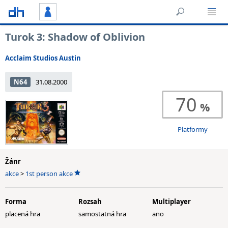
Turok 3: Shadow of Oblivion
Acclaim Studios Austin
N64
31.08.2000
70
Platformy
Žánr
akce
>
1st person akce
Forma
Rozsah
Multiplayer
placená hra
samostatná hra
ano