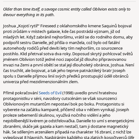
Older than time itself, a savage cosmic entity called Oblivion exists only to
devour everything in its path.
Joshua „Kojotí rytíř“ Fireseed z oklahomského kmene Saquinů bojoval
proti zrůdám v místech galaxie, kde čas postrádá význam, již od
mladých let. Když zabránil nejhoršímu, vrátil se do rodného domu, aby
podpořil sestru Danielle, jež přišla o manžela, což bylo od fatální
autonehody rodičů před devíti lety tím nejhorším, co sourozence
postihlo. Klid přetrval sotva dva roky. Doposud skrytý pohlcovač světů
jménem Oblivion totiž jedné noci započal již dlouho připravovanou
invazi na Zemi a první obětí se stal její dlouholetý obránce, Joshua. Není
čas truchlit, ale bojovat, a tak jeho teprve patnáctiletý bratr Joseph
spolu s Danielle přijmou linií svých předků prostupující úděl obránců
univerza před mezidimenzionálním zlem.
Přímé pokračování
Seeds of Evil
(1998) uvedlo první hratelnou
protagonistku v sérii, navzdory cutscénám se však sourozenci
Oblivionovým mutantům nepostaví bok po boku. Protagonistu si
vyberete na začátku kampaně, přičemž oba v něčem vynikají. Joseph
proleze sebemenší skulinou, využívá nočního vidění a jeho
nejoblíbenější kvérem je odstřelovačka. Danielle to umí s energetickými
zbraněmi, skáče jak gazela a kam nestačí, tam ji dostane magnetický
hák. Se sdíleným arzenálem připadá na charakter 16 zbraní, z nichž lze
vylepšovat 8 hlavních. Nasbíráním každého sta zlatých kosočtverců (
life