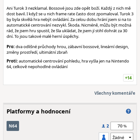
Ani Turok 3 nezklamal. Bossové jsou zde opět boží. Každý z nich mě
dost bavil. I když se u nich frame rate často dost zpomaloval. Turok 3
by byla skvělá hra nebýt ovládání. Za celou dobu hrání jsem si na to
automatické centrování nezvykl. Škoda. Nicméně, můžu být možná
rád, že jsem hru spustil, že šla ukládat, že jsem jí stihl dohrát za 30
dní. To jsou takové malé herní úspěchy.
Pro:
dva odlišné průchody hrou, zábavní bossové, lineární design,
změny prostředí, ultimátní zbraň
Proti:
automatické centrování pohledu, hra vyšla jen na Nintendo
64, celkově nepohodlné ovládání
+14
Všechny komentáře
Platformy a hodnocení
70
N64
2