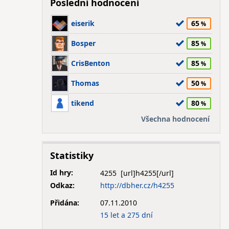
Poslední hodnocení
eiserik
65
Bosper
85
CrisBenton
85
Thomas
50
tikend
80
Všechna hodnocení
Statistiky
Id hry:
4255
Odkaz:
http://dbher.cz/h4255
Přidána:
07.11.2010
15 let a 275 dní