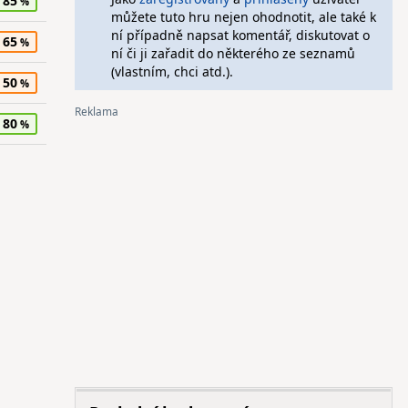
85
můžete tuto hru nejen ohodnotit, ale také k
ní případně napsat komentář, diskutovat o
65
ní či ji zařadit do některého ze seznamů
(vlastním, chci atd.).
50
80