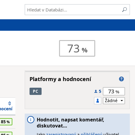
73
Platformy a hodnocení
73
5
PC
ocení
Hodnotit, napsat komentář,
85
diskutovat…
Jako
zaregistrovaný
a
přihlášený
uživatel