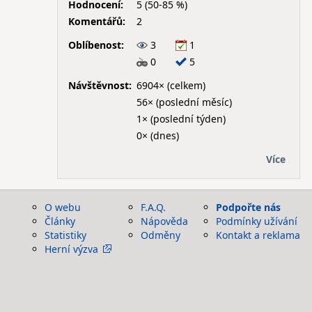
Hodnocení:
5 (50-85 %)
Komentářů:
2
Oblíbenost:
3
1
0
5
Návštěvnost:
6904× (celkem)
56× (poslední měsíc)
1× (poslední týden)
0× (dnes)
Více
O webu
F.A.Q.
Podpořte nás
Články
Nápověda
Podmínky užívání
Statistiky
Odměny
Kontakt a reklama
Herní výzva