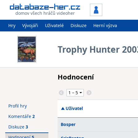
domov všech hráčů videoher
Hry
Vývojáři
Uživatelé
Diskuze
Herní výzva
Trophy Hunter 200
Hodnocení
Profil hry
Uživatel
Komentáře
2
Bosper
Diskuze
3
Hodnocení
5