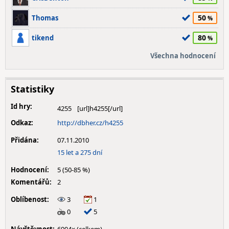
50
Thomas
80
tikend
Všechna hodnocení
Statistiky
Id hry:
4255
Odkaz:
http://dbher.cz/h4255
Přidána:
07.11.2010
15 let a 275 dní
Hodnocení:
5 (50-85 %)
Komentářů:
2
Oblíbenost:
3
1
0
5