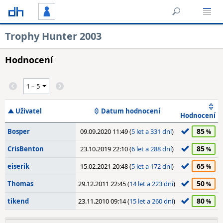
Trophy Hunter 2003
Hodnocení
Uživatel
Datum hodnocení
Hodnocení
85
Bosper
09.09.2020 11:49 (
5 let a 331 dní
)
85
CrisBenton
23.10.2019 22:10 (
6 let a 288 dní
)
65
eiserik
15.02.2021 20:48 (
5 let a 172 dní
)
50
Thomas
29.12.2011 22:45 (
14 let a 223 dní
)
80
tikend
23.11.2010 09:14 (
15 let a 260 dní
)