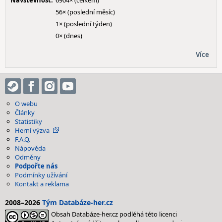
Návštěvnost:
6904× (celkem)
56× (poslední měsíc)
1× (poslední týden)
0× (dnes)
Více
O webu
Články
Statistiky
Herní výzva
F.A.Q.
Nápověda
Odměny
Podpořte nás
Podmínky užívání
Kontakt a reklama
2008–2026
Tým Databáze-her.cz
Obsah Databáze-her.cz podléhá této licenci