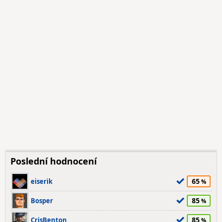
Poslední hodnocení
65
eiserik
85
Bosper
85
CrisBenton