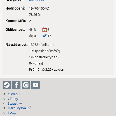
Hodnocení:
19 (70-100 %)
78.26 %
Komentářů:
2
Oblíbenost:
3
6
0
17
Návštěvnost:
13262× (celkem)
19× (poslední měsíc)
1× (poslední týden)
0× (dnes)
Průměrně 2.25× za den
O webu
Články
Statistiky
Herní výzva
F.A.Q.