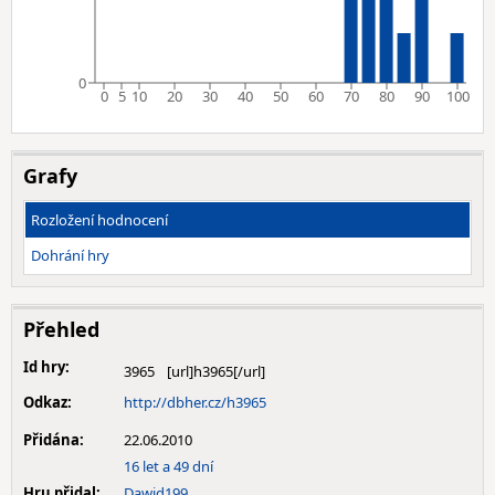
0
0
5
10
20
30
40
50
60
70
80
90
100
Grafy
Rozložení hodnocení
Dohrání hry
Přehled
Id hry:
3965
Odkaz:
http://dbher.cz/h3965
Přidána:
22.06.2010
16 let a 49 dní
Hru přidal:
Dawid199