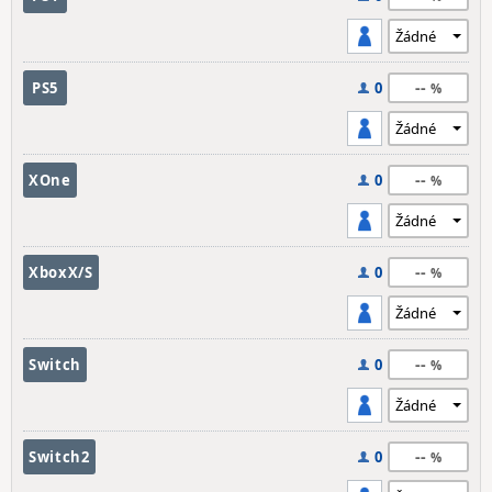
--
PS5
0
--
XOne
0
--
XboxX/S
0
--
Switch
0
--
Switch2
0