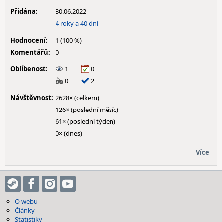
Přidána:
30.06.2022
4 roky a 40 dní
Hodnocení:
1 (100 %)
Komentářů:
0
Oblíbenost:
1
0
0
2
Návštěvnost:
2628× (celkem)
126× (poslední měsíc)
61× (poslední týden)
0× (dnes)
Více
O webu
Články
Statistiky