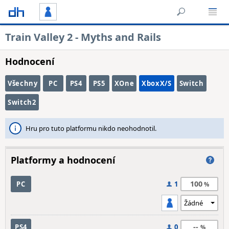
Train Valley 2 - Myths and Rails
Hodnocení
Všechny
PC
PS4
PS5
XOne
XboxX/S
Switch
Switch2
Hru pro tuto platformu nikdo neohodnotil.
Platformy a hodnocení
100
PC
1
--
PS4
0