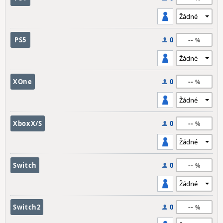
--
PS5
0
--
XOne
0
--
XboxX/S
0
--
Switch
0
--
Switch2
0