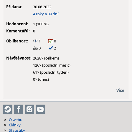
Přidána:
30.06.2022
4 roky a 39 dní
Hodnocení:
1 (100 %)
Komentářů:
0
Oblíbenost:
1
0
0
2
Návštěvnost:
2628× (celkem)
126× (poslední měsíc)
61× (poslední týden)
0× (dnes)
Více
O webu
Články
Statistiky