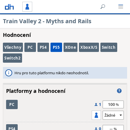
Train Valley 2 - Myths and Rails
Hodnocení
Všechny
PC
PS4
PS5
XOne
XboxX/S
Switch
Switch2
Hru pro tuto platformu nikdo neohodnotil.
Platformy a hodnocení
100
PC
1
--
PS4
0