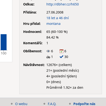
Odkaz:
http://dbher.cz/h650
Přidána:
27.06.2008
18 let a 46 dní
Hru přidal:
montana
Hodnocení:
65 (60-100 %)
84.42 %
Komentářů:
1
Oblíbenost:
6
6
100
1
30
Návštěvnost:
12676× (celkem)
21× (poslední měsíc)
4× (poslední týden)
0× (dnes)
Průměrně 1.92× za den
O webu
F.A.Q.
Podpořte nás