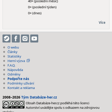
40× (poslední měsíc)
0× (poslední týden)
0× (dnes)
Více
O webu
Články
Statistiky
Herní výzva
F.A.Q.
Nápověda
Odměny
Podpořte nás
Podmínky užívání
Kontakt a reklama
2008–2026
Tým Databáze-her.cz
Obsah Databáze-her.cz podléhá této licenci
Autorství uvádějte spolu s odkazem na zdrojovou