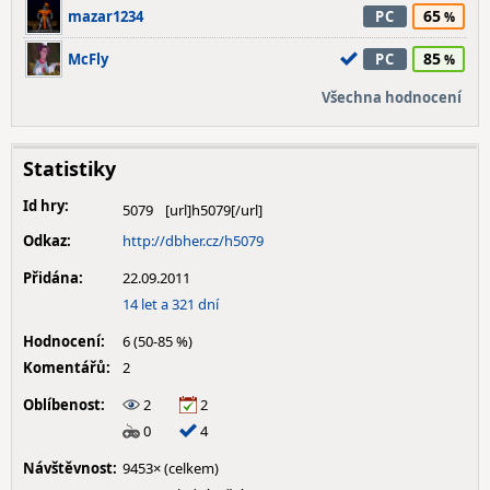
65
mazar1234
PC
85
McFly
PC
Všechna hodnocení
Statistiky
Id hry:
5079
Odkaz:
http://dbher.cz/h5079
Přidána:
22.09.2011
14 let a 321 dní
Hodnocení:
6 (50-85 %)
Komentářů:
2
Oblíbenost:
2
2
0
4
Návštěvnost:
9453× (celkem)