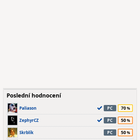
Poslední hodnocení
70
Paliason
PC
50
ZephyrCZ
PC
50
Skrblík
PC