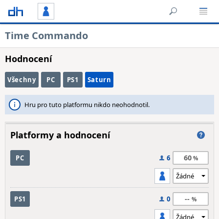
Time Commando
Hodnocení
Všechny
PC
PS1
Saturn
Hru pro tuto platformu nikdo neohodnotil.
Platformy a hodnocení
60
PC
6
--
PS1
0