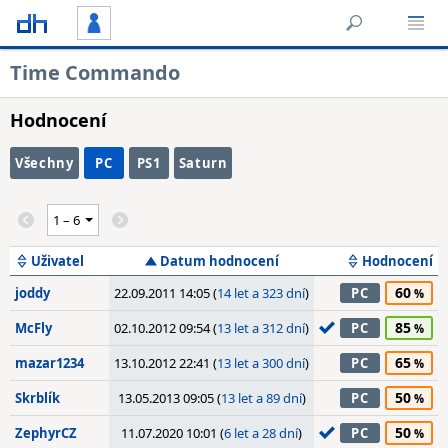
Time Commando
Hodnocení
Všechny
PC
PS1
Saturn
Uživatel
Datum hodnocení
Hodnocení
60
joddy
22.09.2011 14:05 (
14 let a 323 dní
)
PC
85
McFly
02.10.2012 09:54 (
13 let a 312 dní
)
PC
65
mazar1234
13.10.2012 22:41 (
13 let a 300 dní
)
PC
50
Skrblík
13.05.2013 09:05 (
13 let a 89 dní
)
PC
50
ZephyrCZ
11.07.2020 10:01 (
6 let a 28 dní
)
PC