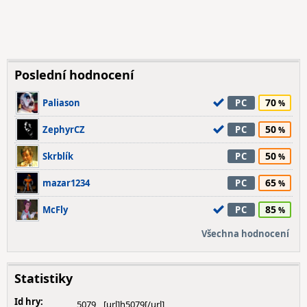
Poslední hodnocení
70
Paliason
PC
50
ZephyrCZ
PC
50
Skrblík
PC
65
mazar1234
PC
85
McFly
PC
Všechna hodnocení
Statistiky
Id hry:
5079