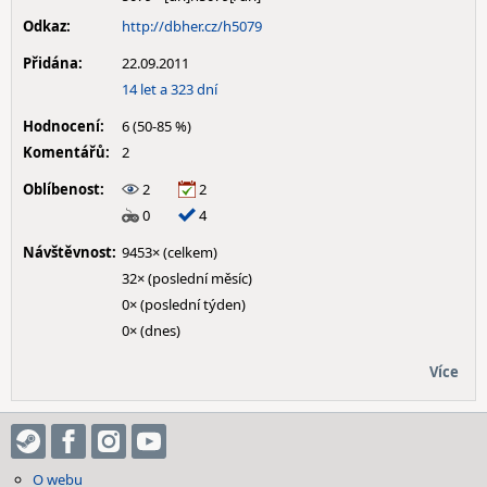
Odkaz:
http://dbher.cz/h5079
Přidána:
22.09.2011
14 let a 323 dní
Hodnocení:
6 (50-85 %)
Komentářů:
2
Oblíbenost:
2
2
0
4
Návštěvnost:
9453× (celkem)
32× (poslední měsíc)
0× (poslední týden)
0× (dnes)
Více
O webu