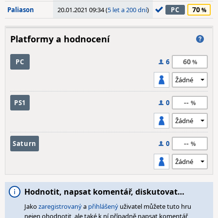
70
Paliason
20.01.2021 09:34 (
5 let a 200 dní
)
PC
Platformy a hodnocení
60
PC
6
--
PS1
0
--
Saturn
0
Hodnotit, napsat komentář, diskutovat…
Jako
zaregistrovaný
a
přihlášený
uživatel můžete tuto hru
nejen ohodnotit, ale také k ní případně napsat komentář,