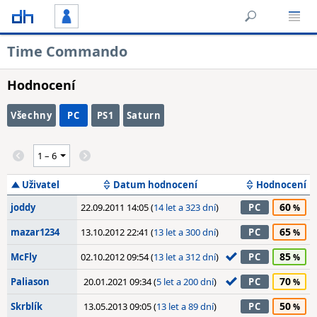
Time Commando
Hodnocení
Všechny
PC
PS1
Saturn
Uživatel
Datum hodnocení
Hodnocení
60
joddy
22.09.2011 14:05 (
14 let a 323 dní
)
PC
65
mazar1234
13.10.2012 22:41 (
13 let a 300 dní
)
PC
85
McFly
02.10.2012 09:54 (
13 let a 312 dní
)
PC
70
Paliason
20.01.2021 09:34 (
5 let a 200 dní
)
PC
50
Skrblík
13.05.2013 09:05 (
13 let a 89 dní
)
PC