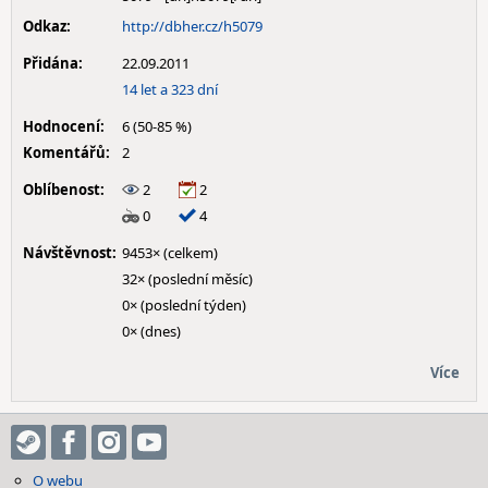
Odkaz:
http://dbher.cz/h5079
Přidána:
22.09.2011
14 let a 323 dní
Hodnocení:
6 (50-85 %)
Komentářů:
2
Oblíbenost:
2
2
0
4
Návštěvnost:
9453× (celkem)
32× (poslední měsíc)
0× (poslední týden)
0× (dnes)
Více
O webu