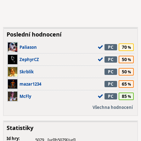
Poslední hodnocení
70
Paliason
PC
50
ZephyrCZ
PC
50
Skrblík
PC
65
mazar1234
PC
85
McFly
PC
Všechna hodnocení
Statistiky
Id hry:
5079