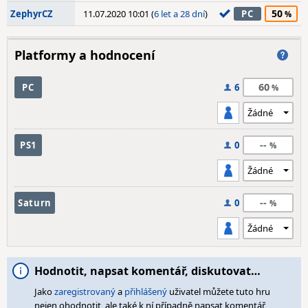
50
ZephyrCZ
11.07.2020 10:01 (
6 let a 28 dní
)
PC
Platformy a hodnocení
60
PC
6
--
PS1
0
--
Saturn
0
Hodnotit, napsat komentář, diskutovat…
Jako
zaregistrovaný
a
přihlášený
uživatel můžete tuto hru
nejen ohodnotit, ale také k ní případně napsat komentář,