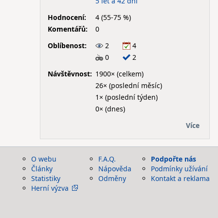
5 let a 42 dní
Hodnocení:
4 (55-75 %)
Komentářů:
0
Oblíbenost:
2
4
0
2
Návštěvnost:
1900× (celkem)
26× (poslední měsíc)
1× (poslední týden)
0× (dnes)
Více
O webu
F.A.Q.
Podpořte nás
Články
Nápověda
Podmínky užívání
Statistiky
Odměny
Kontakt a reklama
Herní výzva