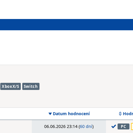
XboxX/S
Switch
Datum hodnocení
Hodn
06.06.2026 23:14 (
60 dní
)
PC