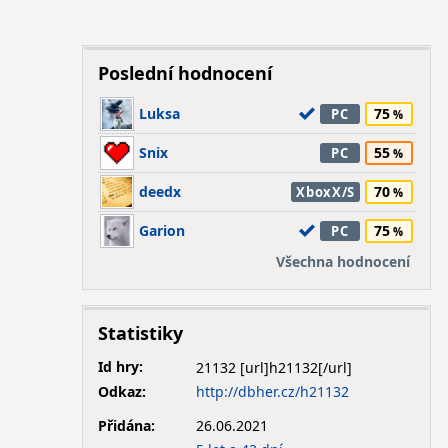
Poslední hodnocení
Luksa
75
PC
Snix
55
PC
deedx
70
XboxX/S
Garion
75
PC
Všechna hodnocení
Statistiky
Id hry:
21132
Odkaz:
http://dbher.cz/h21132
Přidána:
26.06.2021