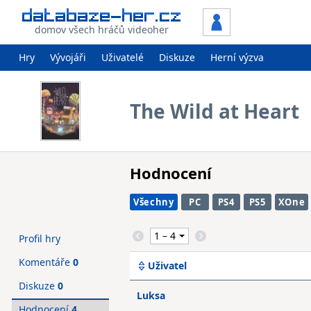
domov všech hráčů videoher
Hry
Vývojáři
Uživatelé
Diskuze
Herní výzva
The Wild at Heart
Hodnocení
Všechny
PC
PS4
PS5
XOne
Profil hry
Komentáře
0
Uživatel
Diskuze
0
Luksa
Hodnocení
4