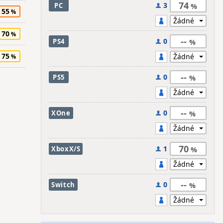
74
3
PC
55
70
--
0
PS4
75
--
0
PS5
--
0
XOne
70
1
XboxX/S
--
0
Switch