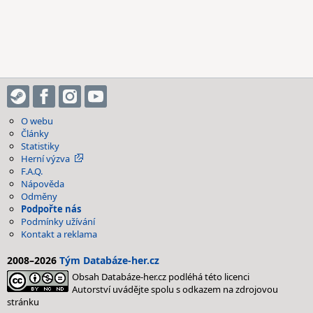
O webu
Články
Statistiky
Herní výzva
F.A.Q.
Nápověda
Odměny
Podpořte nás
Podmínky užívání
Kontakt a reklama
2008–2026
Tým Databáze-her.cz
Obsah Databáze-her.cz podléhá této licenci
Autorství uvádějte spolu s odkazem na zdrojovou
stránku