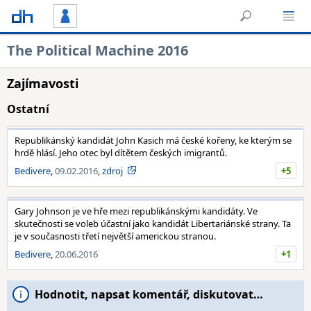
The Political Machine 2016
Zajímavosti
Ostatní
Republikánský kandidát John Kasich má české kořeny, ke kterým se
hrdě hlásí. Jeho otec byl dítětem českých imigrantů.
Bedivere
,
09.02.2016
,
zdroj
+5
Gary Johnson je ve hře mezi republikánskými kandidáty. Ve
skutečnosti se voleb účastní jako kandidát Libertariánské strany. Ta
je v současnosti třetí největší americkou stranou.
Bedivere
,
20.06.2016
+1
Hodnotit, napsat komentář, diskutovat…